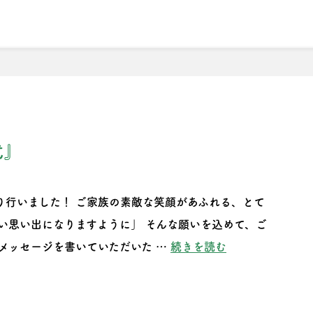
理由
こだわりの注文住宅について
売買物件検索
会社
2
式』
り行いました！ ご家族の素敵な笑顔があふれる、とて
良い思い出になりますように」 そんな願いを込めて、ご
“『斑鳩町Ｙ様邸
メッセージを書いていただいた …
続きを読む