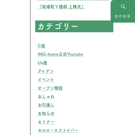
『斑鳩町Ｙ様邸 上棟式』
物件検索
カテゴリー
C値
邸 宵組・上棟』”
ING-home公式Youtube
Ua値
アイアン
イベント
オープン階段
おしゃれ
お引渡し
お知らせ
セミナー
セルロースファイバー