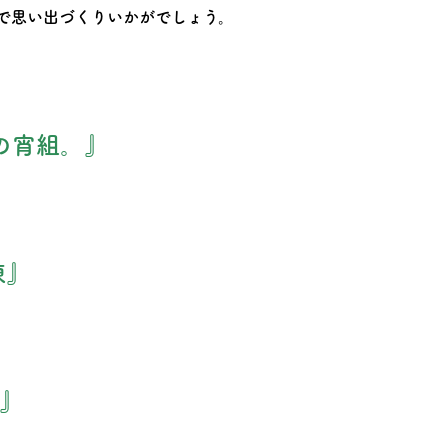
で思い出づくりいかがでしょう。
の宵組。』
棟』
式』