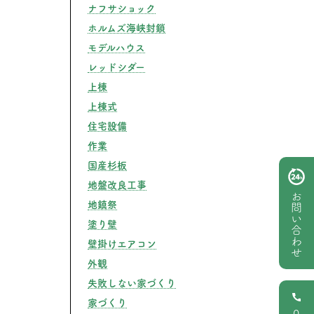
ナフサショック
ホルムズ海峡封鎖
モデルハウス
レッドシダー
上棟
上棟式
住宅設備
作業
国産杉板
地盤改良工事
お問い合わせ
地鎮祭
塗り壁
壁掛けエアコン
外観
失敗しない家づくり
家づくり