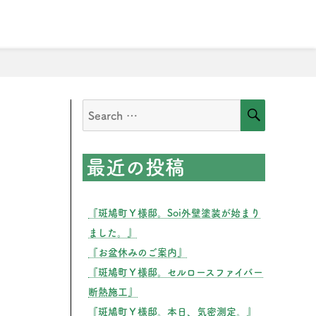
情報
お問い合わせ
SEARCH
Search
for:
最近の投稿
『斑鳩町Ｙ様邸。Soi外壁塗装が始まり
ました。』
 上棟式』”
『お盆休みのご案内』
『斑鳩町Ｙ様邸。セルロースファイバー
断熱施工』
『斑鳩町Ｙ様邸。本日、気密測定。』