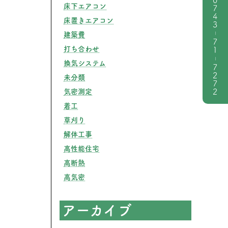
0743
床下エアコン
床置きエアコン
|
建築費
71
打ち合わせ
|
換気システム
7272
未分類
気密測定
着工
草刈り
解体工事
高性能住宅
高断熱
高気密
アーカイブ