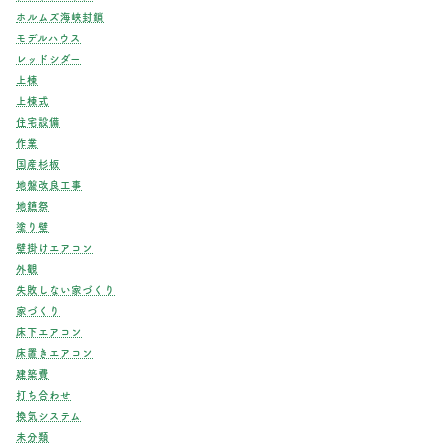
ホルムズ海峡封鎖
モデルハウス
レッドシダー
上棟
上棟式
住宅設備
作業
国産杉板
地盤改良工事
地鎮祭
塗り壁
壁掛けエアコン
外観
失敗しない家づくり
家づくり
床下エアコン
床置きエアコン
建築費
打ち合わせ
換気システム
未分類