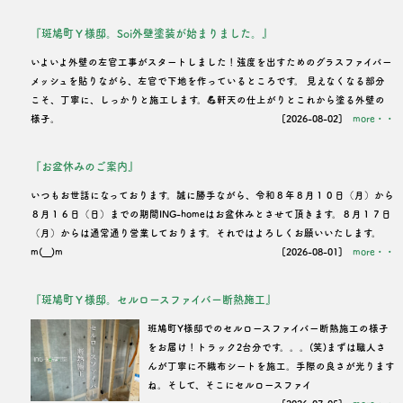
『斑鳩町Ｙ様邸。Soi外壁塗装が始まりました。』
いよいよ外壁の左官工事がスタートしました！強度を出すためのグラスファイバー
メッシュを貼りながら、左官で下地を作っているところです。 見えなくなる部分
こそ、丁寧に、しっかりと施工します。💪軒天の仕上がりとこれから塗る外壁の
様子。
[2026-08-02]
more・・
『お盆休みのご案内』
いつもお世話になっております。誠に勝手ながら、令和８年８月１０日（月）から
８月１６日（日）までの期間ING-homeはお盆休みとさせて頂きます。８月１７日
（月）からは通常通り営業しております。それではよろしくお願いいたします。
m(__)m
[2026-08-01]
more・・
『斑鳩町Ｙ様邸。セルロースファイバー断熱施工』
班鳩町Y様邸でのセルロースファイバー断熱施工の様子
をお届け！トラック2台分です。。。(笑)まずは職人さ
んが丁寧に不織布シートを施工。手際の良さが光ります
ね。そして、そこにセルロースファイ