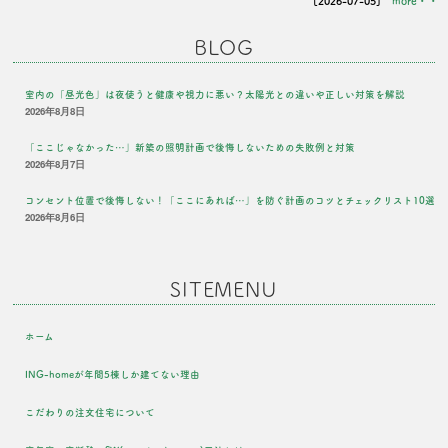
[2026-07-05]
more・・
BLOG
室内の「昼光色」は夜使うと健康や視力に悪い？太陽光との違いや正しい対策を解説
2026年8月8日
「ここじゃなかった…」新築の照明計画で後悔しないための失敗例と対策
2026年8月7日
コンセント位置で後悔しない！「ここにあれば…」を防ぐ計画のコツとチェックリスト10選
2026年8月6日
SITEMENU
ホーム
ING-homeが年間5棟しか建てない理由
こだわりの注文住宅について