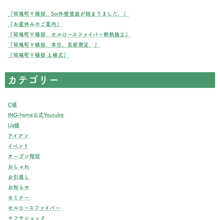
『斑鳩町Ｙ様邸。Soi外壁塗装が始まりました。』
『お盆休みのご案内』
『斑鳩町Ｙ様邸。セルロースファイバー断熱施工』
『斑鳩町Ｙ様邸。本日、気密測定。』
『斑鳩町Ｙ様邸 上棟式』
カテゴリー
C値
ING-home公式Youtube
Ua値
アイアン
イベント
オープン階段
おしゃれ
お引渡し
お知らせ
セミナー
セルロースファイバー
ナフサショック