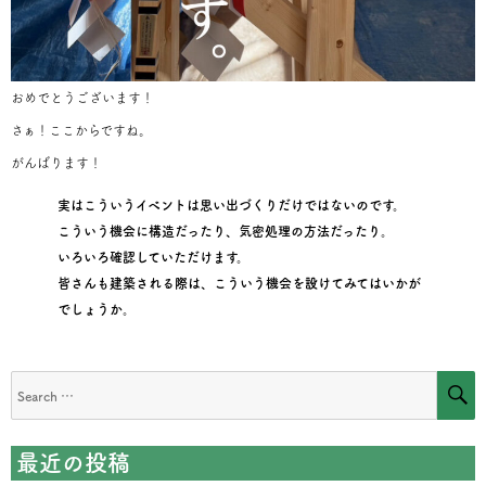
おめでとうございます！
さぁ！ここからですね。
がんばります！
実はこういうイベントは思い出づくりだけではないのです。
こういう機会に構造だったり、気密処理の方法だったり。
いろいろ確認していただけます。
皆さんも建築される際は、こういう機会を設けてみてはいかが
でしょうか。
S
Search
for:
最近の投稿