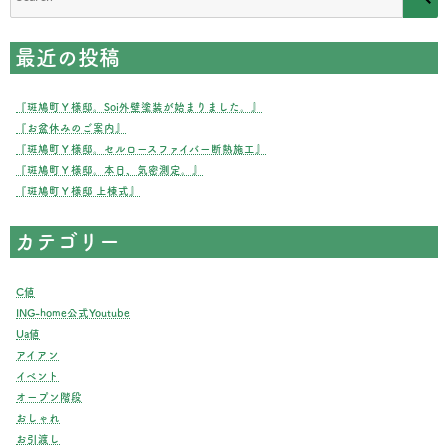
for:
最近の投稿
『斑鳩町Ｙ様邸。Soi外壁塗装が始まりました。』
『お盆休みのご案内』
『斑鳩町Ｙ様邸。セルロースファイバー断熱施工』
『斑鳩町Ｙ様邸。本日、気密測定。』
『斑鳩町Ｙ様邸 上棟式』
カテゴリー
C値
ING-home公式Youtube
Ua値
アイアン
イベント
オープン階段
おしゃれ
お引渡し