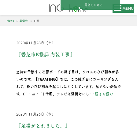
電話をかける
MENU
Home
2020年
11月
2020年11月28日（土）
『香芝市K様邸 内装工事』
窓枠に干渉する石膏ボードの継ぎ目は、クロスのひび割れが多
いのです。【TEAM ING】では、この継ぎ目にコーキングを入
れて、極力ひび割れを起こしにくくしています。見えない愛情で
“『香芝市K様
す。(｀・ω・´) 今回、テレビは壁掛けにし …
続きを読む
2020年11月26日（木）
『足場がとれました。』