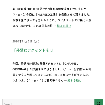
本日は斑鳩PROJECT第2弾 N様邸の地盤改良を行いました。
(/・ω・)/ 今回は『HySPEED工法』を採用させて頂きました。
画像を見て頂いても分かるように、コンクリートでは無く天然
“『斑鳩PROJECT第2弾･
砕石100%です。これは従来の柱 …
続きを読む
2020年11月2日（月）
『外壁にアクセントを!』
今回、香芝市K様邸の外壁アクセントに『CHANNEL
ORIGINAL』を採用させて頂きました。(/・ω・)/ 内枠から軒
天までぐるり回してみましたが、おしゃれに仕上がりました。
“『外壁にアクセン
うん うん。(｀・ω・´) ご質問等々なん …
続きを読む
S
Search