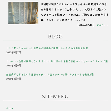
班鳩町Y様邸でのセルロースファイバー断熱施工の様子
をお届け！トラック2台分です。。。(笑)まずは職人さ
んが丁寧に不織布シートを施工。手際の良さが光ります
ね。そして、そこにセルロースファイ
[2026-07-05]
more・・
BLOG
「ここじゃなかった…」新築の照明計画で後悔しないための失敗例と対策
2026年8月7日
コンセント位置で後悔しない！「ここにあれば…」を防ぐ計画のコツとチェックリスト10選
2026年8月6日
対面式だけじゃない！背面キッチン・L型キッチンの隠れたメリットを徹底解説
2026年8月5日
SITEMENU
ホーム