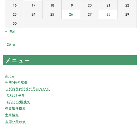
16
17
18
19
20
21
22
23
24
25
26
27
28
29
30
« 10月
12月 »
メニュー
ホーム
年間5棟の理由
こだわりの注文住宅について
CASE1 平屋
CASE2 2階建て
売買物件検索
会社情報
お問い合わせ