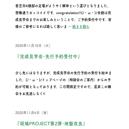
香芝市K様邸の足場がようやく解体という運びとなりました。
想像通りカッコイイです。congratulation!!(/・ω・)/全貌は完
成見学会までのお楽しみということで、ご予約受付中です。皆
“『足場がとれました。』
様のご参考になれば嬉しく思いま …
続きを読む
2020年11月10日（火）
『完成見学会･先行予約受付中』
少し先にはなりますが、完成見学会の先行予約の受付を始めま
した。(/・ω・)/トップページの〔相談会のご案内〕からの予
約が可能となっております。二日間限定ですので、是非この機
会をお見逃しなく!!
2020年11月6日（金）
『斑鳩PROJECT第2弾･地盤改良』