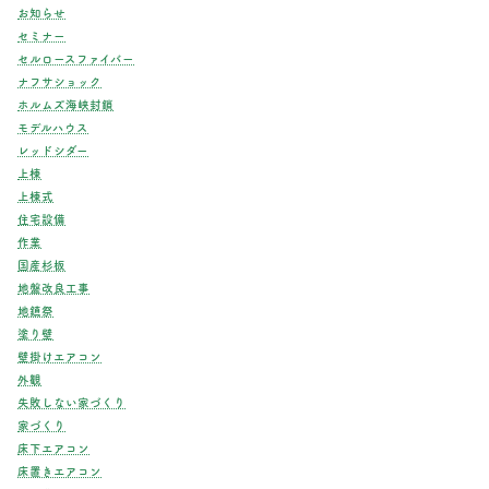
お知らせ
セミナー
セルロースファイバー
ナフサショック
ホルムズ海峡封鎖
モデルハウス
レッドシダー
上棟
上棟式
住宅設備
作業
国産杉板
地盤改良工事
地鎮祭
塗り壁
壁掛けエアコン
外観
失敗しない家づくり
家づくり
床下エアコン
床置きエアコン