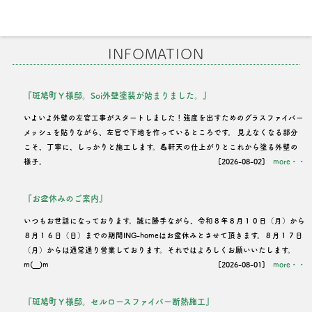
INFOMATION
『斑鳩町Ｙ様邸。Soi外壁塗装が始まりました。』
いよいよ外壁の左官工事がスタートしました！強度を出すためのグラスファイバー
メッシュを貼りながら、左官で下地を作っているところです。 見えなくなる部分
こそ、丁寧に、しっかりと施工します。💪軒天の仕上がりとこれから塗る外壁の
様子。
[2026-08-02]
more・・
『お盆休みのご案内』
いつもお世話になっております。誠に勝手ながら、令和８年８月１０日（月）から
８月１６日（日）までの期間ING-homeはお盆休みとさせて頂きます。８月１７日
（月）からは通常通り営業しております。それではよろしくお願いいたします。
m(__)m
[2026-08-01]
more・・
『斑鳩町Ｙ様邸。セルロースファイバー断熱施工』