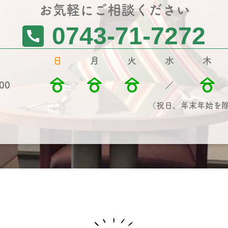
お気軽にご相談ください
0743-71-7272
日
月
火
水
木
00
／
（祝日、年末年始を