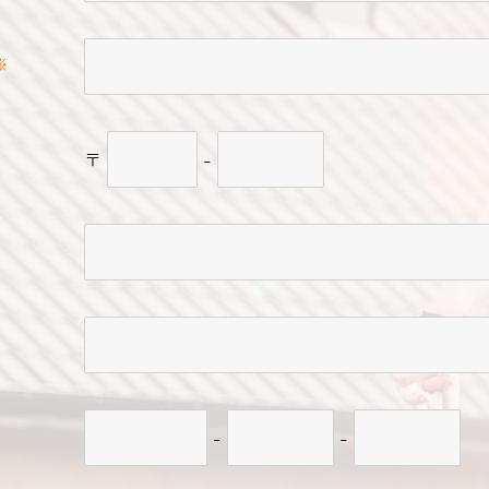
〒
-
-
-