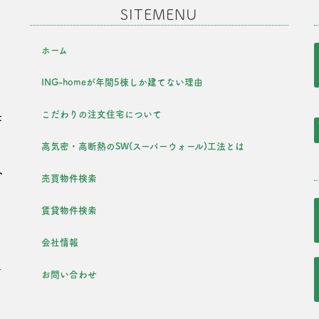
SITEMENU
ホーム
ING-homeが年間5棟しか建てない理由
こだわりの注文住宅について
た
を
高気密・高断熱のSW(スーパーウォール)工法とは
外
売買物件検索
・
賃貸物件検索
会社情報
年
お問い合わせ