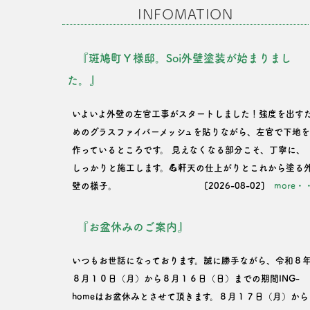
INFOMATION
『斑鳩町Ｙ様邸。Soi外壁塗装が始まりまし
た。』
いよいよ外壁の左官工事がスタートしました！強度を出す
めのグラスファイバーメッシュを貼りながら、左官で下地
作っているところです。 見えなくなる部分こそ、丁寧に、
しっかりと施工します。💪軒天の仕上がりとこれから塗る
壁の様子。
[2026-08-02]
more・
『お盆休みのご案内』
いつもお世話になっております。誠に勝手ながら、令和８
８月１０日（月）から８月１６日（日）までの期間ING-
homeはお盆休みとさせて頂きます。８月１７日（月）から