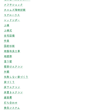
ナフサショック
ホルムズ海峡封鎖
モデルハウス
レッドシダー
上棟
上棟式
住宅設備
作業
国産杉板
地盤改良工事
地鎮祭
塗り壁
壁掛けエアコン
外観
失敗しない家づくり
家づくり
床下エアコン
床置きエアコン
建築費
打ち合わせ
換気システム