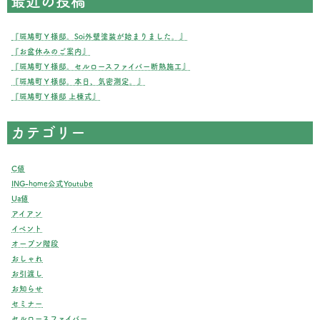
最近の投稿
『斑鳩町Ｙ様邸。Soi外壁塗装が始まりました。』
『お盆休みのご案内』
『斑鳩町Ｙ様邸。セルロースファイバー断熱施工』
『斑鳩町Ｙ様邸。本日、気密測定。』
『斑鳩町Ｙ様邸 上棟式』
カテゴリー
C値
ING-home公式Youtube
Ua値
アイアン
イベント
オープン階段
おしゃれ
お引渡し
お知らせ
セミナー
セルロースファイバー