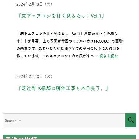
2024年2月13日（火）
『床下エアコンを甘く見るなっ！Vol.1』
『床下エアコンを甘く見るなっ！Vol.1』基礎の立上りを減ら
す！！が重要。上の写真が今回のモデルハウスPROJECTの基礎
の画像です。見ていただいた通り全ての室内の床下に人通口を
“『床下エア
作っています。これはエアコン１台の風がすべ …
続きを読む
2024年2月13日（火）
『芝辻町 K様邸の解体工事も本日完了。』
S
Search
for: