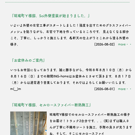
『斑鳩町Ｙ様邸。Soi外壁塗装が始まりました。』
いよいよ外壁の左官工事がスタートしました！強度を出すためのグラスファイバー
メッシュを貼りながら、左官で下地を作っているところです。 見えなくなる部分
こそ、丁寧に、しっかりと施工します。💪軒天の仕上がりとこれから塗る外壁の
様子。
[2026-08-02]
more・・
『お盆休みのご案内』
いつもお世話になっております。誠に勝手ながら、令和８年８月１０日（月）から
８月１６日（日）までの期間ING-homeはお盆休みとさせて頂きます。８月１７日
（月）からは通常通り営業しております。それではよろしくお願いいたします。
m(__)m
[2026-08-01]
more・・
『斑鳩町Ｙ様邸。セルロースファイバー断熱施工』
班鳩町Y様邸でのセルロースファイバー断熱施工の様子
をお届け！トラック2台分です。。。(笑)まずは職人さ
んが丁寧に不織布シートを施工。手際の良さが光ります
ね。そして、そこにセルロースファイ