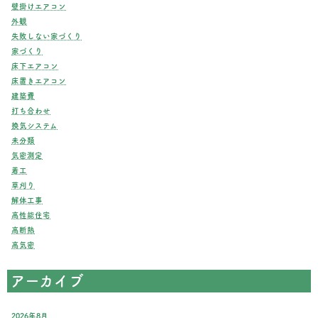
壁掛けエアコン
外観
失敗しない家づくり
家づくり
床下エアコン
床置きエアコン
建築費
打ち合わせ
換気システム
未分類
気密測定
着工
草刈り
解体工事
高性能住宅
高断熱
高気密
アーカイブ
2026年8月