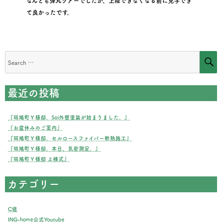
なんとも弾丸ツアーでしたが、上陸できなくなる前に見学でき
て良かったです。
S
Search
for:
最近の投稿
『斑鳩町Ｙ様邸。Soi外壁塗装が始まりました。』
『お盆休みのご案内』
『斑鳩町Ｙ様邸。セルロースファイバー断熱施工』
『斑鳩町Ｙ様邸。本日、気密測定。』
『斑鳩町Ｙ様邸 上棟式』
カテゴリー
C値
ING-home公式Youtube