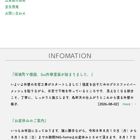
売買物件検索
会社情報
お問い合わせ
INFOMATION
『斑鳩町Ｙ様邸。Soi外壁塗装が始まりました。』
いよいよ外壁の左官工事がスタートしました！強度を出すためのグラスファイバー
メッシュを貼りながら、左官で下地を作っているところです。 見えなくなる部分
こそ、丁寧に、しっかりと施工します。💪軒天の仕上がりとこれから塗る外壁の
様子。
[2026-08-02]
more・・
『お盆休みのご案内』
いつもお世話になっております。誠に勝手ながら、令和８年８月１０日（月）から
８月１６日（日）までの期間ING-homeはお盆休みとさせて頂きます。８月１７日