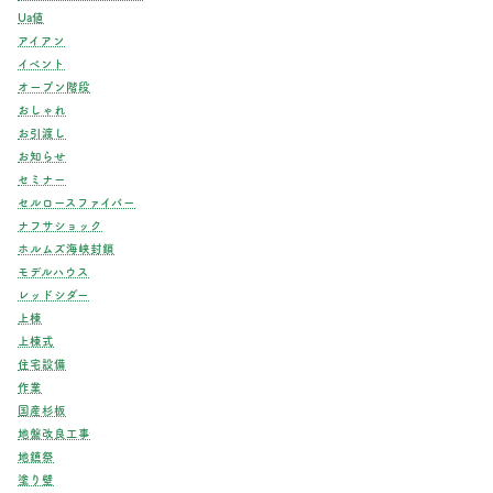
Ua値
アイアン
イベント
オープン階段
おしゃれ
お引渡し
お知らせ
セミナー
セルロースファイバー
ナフサショック
ホルムズ海峡封鎖
モデルハウス
レッドシダー
上棟
上棟式
住宅設備
作業
国産杉板
地盤改良工事
地鎮祭
塗り壁