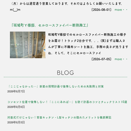
（月）からは通常通り営業しております。それではよろしくお願いいたします。
m(__)m
[2026-08-01]
more・・
『斑鳩町Ｙ様邸。セルロースファイバー断熱施工』
班鳩町Y様邸でのセルロースファイバー断熱施工の様子
をお届け！トラック2台分です。。。(笑)まずは職人さ
んが丁寧に不織布シートを施工。手際の良さが光ります
ね。そして、そこにセルロースファイ
[2026-07-05]
more・・
BLOG
「ここじゃなかった…」新築の照明計画で後悔しないための失敗例と対策
2026年8月7日
コンセント位置で後悔しない！「ここにあれば…」を防ぐ計画のコツとチェックリスト10選
2026年8月6日
対面式だけじゃない！背面キッチン・L型キッチンの隠れたメリットを徹底解説
2026年8月5日