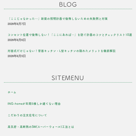
BLOG
「ここじゃなかった…」新築の照明計画で後悔しないための失敗例と対策
2026年8月7日
コンセント位置で後悔しない！「ここにあれば…」を防ぐ計画のコツとチェックリスト10選
2026年8月6日
対面式だけじゃない！背面キッチン・L型キッチンの隠れたメリットを徹底解説
2026年8月5日
SITEMENU
ホーム
ING-homeが年間5棟しか建てない理由
こだわりの注文住宅について
高気密・高断熱のSW(スーパーウォール)工法とは