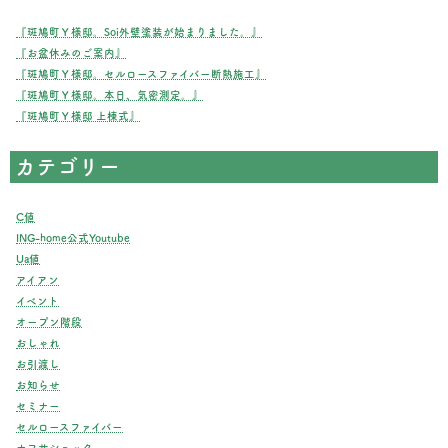
『斑鳩町Ｙ様邸。Soi外壁塗装が始まりました。』
『お盆休みのご案内』
『斑鳩町Ｙ様邸。セルロースファイバー断熱施工』
『斑鳩町Ｙ様邸。本日、気密測定。』
『斑鳩町Ｙ様邸 上棟式』
カテゴリー
C値
ING-home公式Youtube
Ua値
アイアン
イベント
オープン階段
おしゃれ
お引渡し
お知らせ
セミナー
セルロースファイバー
ナフサショック