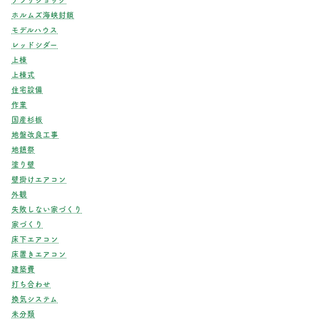
ホルムズ海峡封鎖
モデルハウス
レッドシダー
上棟
上棟式
住宅設備
作業
国産杉板
地盤改良工事
地鎮祭
塗り壁
壁掛けエアコン
外観
失敗しない家づくり
家づくり
床下エアコン
床置きエアコン
建築費
打ち合わせ
換気システム
未分類