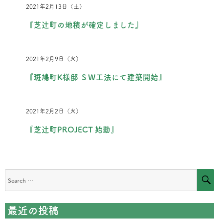
2021年2月13日（土）
『芝辻町の地積が確定しました』
2021年2月9日（火）
『斑鳩町K様邸 ＳＷ工法にて建築開始』
2021年2月2日（火）
『芝辻町PROJECT 始動』
S
Search
for:
最近の投稿