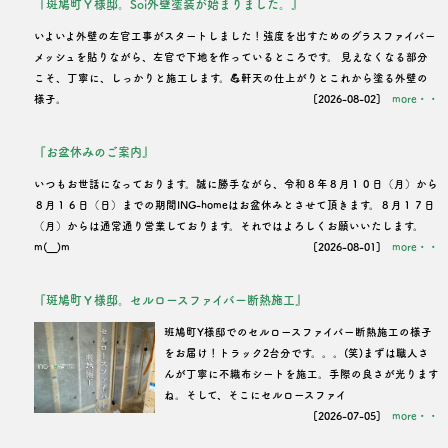
『斑鳩町Ｙ様邸。Soi外壁塗装が始まりました。』
いよいよ外壁の左官工事がスタートしました！強度を出すためのグラスファイバー
メッシュを貼りながら、左官で下地を作っているところです。 見えなくなる部分
こそ、丁寧に、しっかりと施工します。💪軒天の仕上がりとこれから塗る外壁の
様子。
[2026-08-02]
more・・
『お盆休みのご案内』
いつもお世話になっております。誠に勝手ながら、令和８年８月１０日（月）から
８月１６日（日）までの期間ING-homeはお盆休みとさせて頂きます。８月１７日
（月）からは通常通り営業しております。それではよろしくお願いいたします。
m(__)m
[2026-08-01]
more・・
『斑鳩町Ｙ様邸。セルロースファイバー断熱施工』
班鳩町Y様邸でのセルロースファイバー断熱施工の様子
をお届け！トラック2台分です。。。(笑)まずは職人さ
んが丁寧に不織布シートを施工。手際の良さが光ります
ね。そして、そこにセルロースファイ
[2026-07-05]
more・・