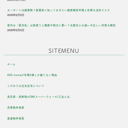
カーポートは建築物？設置前に知っておきたい建築確認申請と危険な法的リスク
2026年8月9日
室内の「昼光色」は夜使うと健康や視力に悪い？太陽光との違いや正しい対策を解説
2026年8月8日
SITEMENU
ホーム
ING-homeが年間5棟しか建てない理由
こだわりの注文住宅について
高気密・高断熱のSW(スーパーウォール)工法とは
売買物件検索
賃貸物件検索