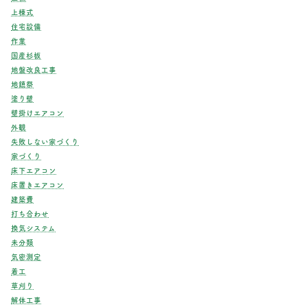
上棟式
住宅設備
作業
国産杉板
地盤改良工事
地鎮祭
塗り壁
壁掛けエアコン
外観
失敗しない家づくり
家づくり
床下エアコン
床置きエアコン
建築費
打ち合わせ
換気システム
未分類
気密測定
着工
草刈り
解体工事