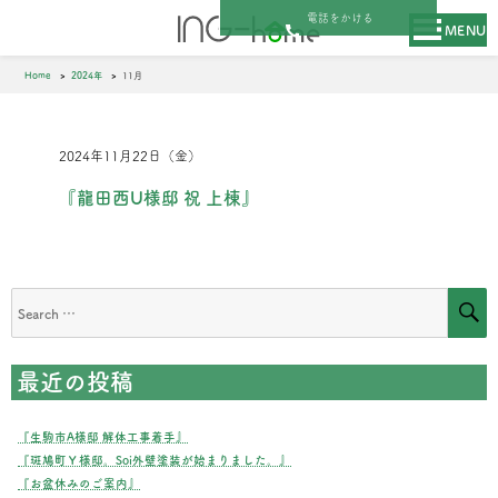
電話をかける
MENU
Home
2024年
11月
2024年11月22日（金）
『龍田西U様邸 祝 上棟』
S
Search
for:
最近の投稿
『生駒市A様邸 解体工事着手』
『斑鳩町Ｙ様邸。Soi外壁塗装が始まりました。』
『お盆休みのご案内』