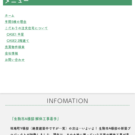
メニュー
ホーム
年間5棟の理由
こだわりの注文住宅について
CASE1 平屋
CASE2 2階建て
売買物件検索
会社情報
お問い合わせ
INFOMATION
『生駒市A様邸 解体工事着手』
斑鳩町Y様邸（絶賛建築中ですが…笑）の次は…いよいよ！ 生駒市A様邸の新築プ
ロジェクトが始動しました。現在は、その土地に建っていた古家の解体工事が真