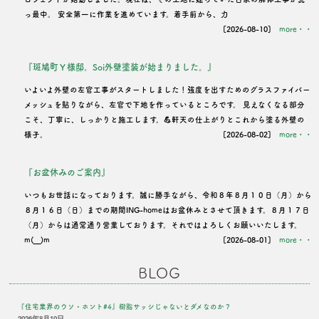
っ最中。 安全第一に作業を進めています。着手前から、力
[2026-08-10]
more・・
『斑鳩町Ｙ様邸。Soi外壁塗装が始まりました。』
いよいよ外壁の左官工事がスタートしました！強度を出すためのグラスファイバー
メッシュを貼りながら、左官で下地を作っているところです。 見えなくなる部分
こそ、丁寧に、しっかりと施工します。💪軒天の仕上がりとこれから塗る外壁の
様子。
[2026-08-02]
more・・
『お盆休みのご案内』
いつもお世話になっております。誠に勝手ながら、令和８年８月１０日（月）から
８月１６日（日）までの期間ING-homeはお盆休みとさせて頂きます。８月１７日
（月）からは通常通り営業しております。それではよろしくお願いいたします。
m(__)m
[2026-08-01]
more・・
BLOG
『住宅業界のウソ・ホント#4』樹脂サッシじゃないとダメなのか？
2026年8月10日