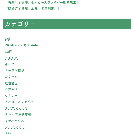
『斑鳩町Ｙ様邸。セルロースファイバー断熱施工』
『斑鳩町Ｙ様邸。本日、気密測定。』
カテゴリー
C値
ING-home公式Youtube
Ua値
アイアン
イベント
オープン階段
おしゃれ
お引渡し
お知らせ
セミナー
セルロースファイバー
ナフサショック
ホルムズ海峡封鎖
モデルハウス
レッドシダー
上棟