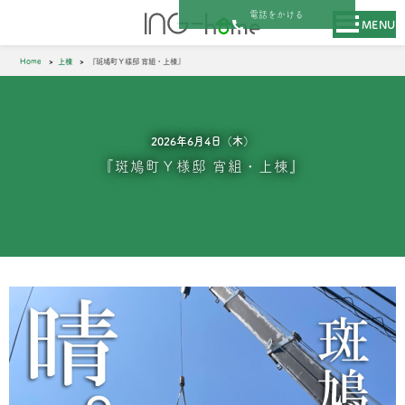
電話をかける
MENU
Home
上棟
『斑鳩町Ｙ様邸 宵組・上棟』
2026年6月4日（木）
『斑鳩町Ｙ様邸 宵組・上棟』