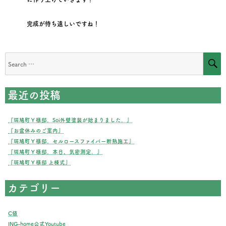
完成が待ち遠しいですね！
S
Search
for:
最近の投稿
『斑鳩町Ｙ様邸。Soi外壁塗装が始まりました。』
『お盆休みのご案内』
『斑鳩町Ｙ様邸。セルロースファイバー断熱施工』
『斑鳩町Ｙ様邸。本日、気密測定。』
『斑鳩町Ｙ様邸 上棟式』
カテゴリー
C値
ING-home公式Youtube