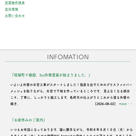
売買物件検索
会社情報
お問い合わせ
INFOMATION
『斑鳩町Ｙ様邸。Soi外壁塗装が始まりました。』
いよいよ外壁の左官工事がスタートしました！強度を出すためのグラスファイバー
メッシュを貼りながら、左官で下地を作っているところです。 見えなくなる部分
こそ、丁寧に、しっかりと施工します。💪軒天の仕上がりとこれから塗る外壁の
様子。
[2026-08-02]
more・・
『お盆休みのご案内』
いつもお世話になっております。誠に勝手ながら、令和８年８月１０日（月）から