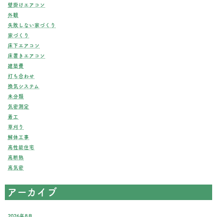
壁掛けエアコン
外観
失敗しない家づくり
家づくり
床下エアコン
床置きエアコン
建築費
打ち合わせ
換気システム
未分類
気密測定
着工
草刈り
解体工事
高性能住宅
高断熱
高気密
アーカイブ
2026年8月