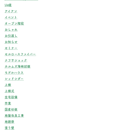
Ua値
アイアン
イベント
オープン階段
おしゃれ
お引渡し
お知らせ
セミナー
セルロースファイバー
ナフサショック
ホルムズ海峡封鎖
モデルハウス
レッドシダー
上棟
上棟式
住宅設備
作業
国産杉板
地盤改良工事
地鎮祭
塗り壁