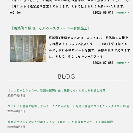
８月１６日（日）までの期間ING-homeはお盆休みとさせて頂きます。８月１７日
（月）からは通常通り営業しております。それではよろしくお願いいたします。
m(__)m
[2026-08-01]
more・・
『斑鳩町Ｙ様邸。セルロースファイバー断熱施工』
班鳩町Y様邸でのセルロースファイバー断熱施工の様子
をお届け！トラック2台分です。。。(笑)まずは職人さ
んが丁寧に不織布シートを施工。手際の良さが光ります
ね。そして、そこにセルロースファイ
[2026-07-05]
more・・
BLOG
「ここじゃなかった…」新築の照明計画で後悔しないための失敗例と対策
2026年8月7日
コンセント位置で後悔しない！「ここにあれば…」を防ぐ計画のコツとチェックリスト10選
2026年8月6日
対面式だけじゃない！背面キッチン・L型キッチンの隠れたメリットを徹底解説
2026年8月5日