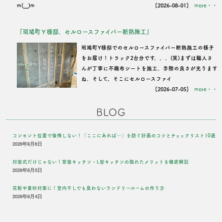
m(__)m
[2026-08-01]
more・・
『斑鳩町Ｙ様邸。セルロースファイバー断熱施工』
班鳩町Y様邸でのセルロースファイバー断熱施工の様子
をお届け！トラック2台分です。。。(笑)まずは職人さ
んが丁寧に不織布シートを施工。手際の良さが光ります
ね。そして、そこにセルロースファイ
[2026-07-05]
more・・
BLOG
コンセント位置で後悔しない！「ここにあれば…」を防ぐ計画のコツとチェックリスト10選
2026年8月6日
対面式だけじゃない！背面キッチン・L型キッチンの隠れたメリットを徹底解説
2026年8月5日
花粉や黄砂対策に！室内干しでも臭わないランドリールームの作り方
2026年8月4日