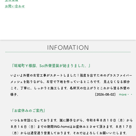
お問い合わせ
INFOMATION
『斑鳩町Ｙ様邸。Soi外壁塗装が始まりました。』
いよいよ外壁の左官工事がスタートしました！強度を出すためのグラスファイバー
メッシュを貼りながら、左官で下地を作っているところです。 見えなくなる部分
こそ、丁寧に、しっかりと施工します。💪軒天の仕上がりとこれから塗る外壁の
様子。
[2026-08-02]
more・・
『お盆休みのご案内』
いつもお世話になっております。誠に勝手ながら、令和８年８月１０日（月）から
８月１６日（日）までの期間ING-homeはお盆休みとさせて頂きます。８月１７日
（月）からは通常通り営業しております。それではよろしくお願いいたします。