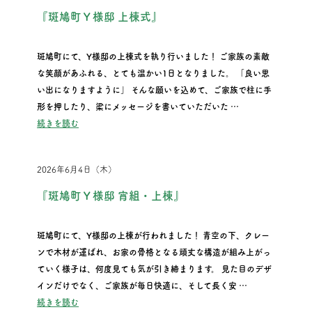
『斑鳩町Ｙ様邸 上棟式』
斑鳩町にて、Y様邸の上棟式を執り行いました！ ご家族の素敵
な笑顔があふれる、とても温かい1日となりました。 「良い思
い出になりますように」 そんな願いを込めて、ご家族で柱に手
形を押したり、梁にメッセージを書いていただいた …
“『斑鳩町Ｙ様邸 上棟式』”
続きを読む
2026年6月4日（木）
『斑鳩町Ｙ様邸 宵組・上棟』
斑鳩町にて、Y様邸の上棟が行われました！ 青空の下、クレー
ンで木材が運ばれ、お家の骨格となる頑丈な構造が組み上がっ
ていく様子は、何度見ても気が引き締まります。 見た目のデザ
インだけでなく、ご家族が毎日快適に、そして長く安 …
“『斑鳩町Ｙ様邸 宵組・上棟』”
続きを読む