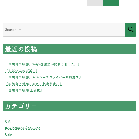
NEXT
稿
PAGE
の
S
Search
for:
ペ
最近の投稿
ー
ジ
『斑鳩町Ｙ様邸。Soi外壁塗装が始まりました。』
『お盆休みのご案内』
送
『斑鳩町Ｙ様邸。セルロースファイバー断熱施工』
『斑鳩町Ｙ様邸。本日、気密測定。』
り
『斑鳩町Ｙ様邸 上棟式』
カテゴリー
C値
ING-home公式Youtube
Ua値