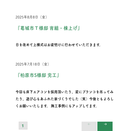
2025年8月8日（金）
『葛城市Ｔ様邸 宵組・棟上げ』
日を改めて上棟式はお盆明けに行わせていただきます。
2025年7月18日（金）
『柏原市S様邸 完工』
今回も床下エアコンを採用頂いたり、梁にブランコを吊ってみ
たり、遊び心もあふれた家づくりでした（笑）今後ともよろし
くお願いいたします。 施工事例にもアップしてます。
PAGE
1
投