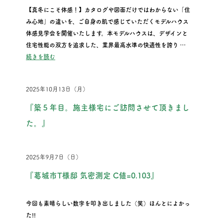
【真冬にこそ体感！】カタログや図面だけではわからない「住
み心地」の違いを、ご自身の肌で感じていただくモデルハウス
体感見学会を開催いたします。本モデルハウスは、デザインと
住宅性能の双方を追求した、業界最高水準の快適性を誇り …
“『2025冬 驚異の高性能住宅 体感見学会のご案内』”
続きを読む
2025年10月13日（月）
『築５年目。施主様宅にご訪問させて頂きまし
た。』
2025年9月7日（日）
『葛城市T様邸 気密測定 C値=0.103』
今回も素晴らしい数字を叩き出しました（笑）ほんとによかっ
た!!