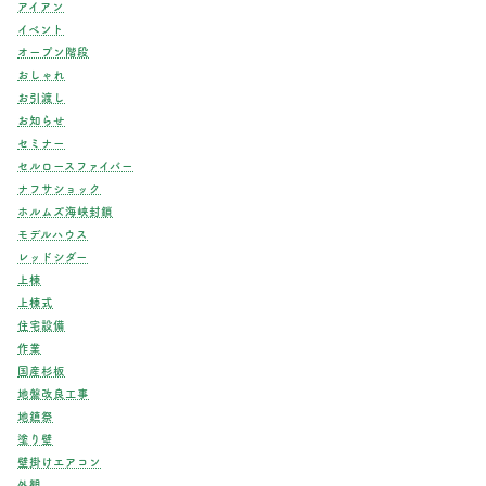
アイアン
イベント
オープン階段
おしゃれ
お引渡し
お知らせ
セミナー
セルロースファイバー
ナフサショック
ホルムズ海峡封鎖
モデルハウス
レッドシダー
上棟
上棟式
住宅設備
作業
国産杉板
地盤改良工事
地鎮祭
塗り壁
壁掛けエアコン
外観