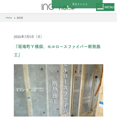
電話をかける
MENU
Home
高気密
2026年7月5日（日）
『斑鳩町Ｙ様邸。セルロースファイバー断熱施
工』