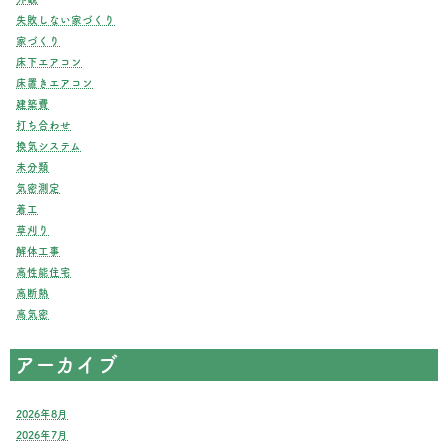
失敗しない家づくり
家づくり
床下エアコン
床置きエアコン
建築費
打ち合わせ
換気システム
未分類
気密測定
着工
草刈り
解体工事
高性能住宅
高断熱
高気密
アーカイブ
2026年8月
2026年7月