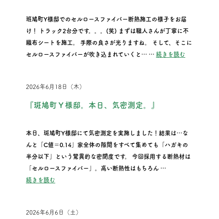
班鳩町Y様邸でのセルロースファイバー断熱施工の様子をお届
け！ トラック2台分です。。。(笑) まずは職人さんが丁寧に不
織布シートを施工。 手際の良さが光りますね。 そして、そこに
“『斑鳩町Ｙ
セルロースファイバーが吹き込まれていくと… …
続きを読む
2026年6月18日（木）
『斑鳩町Ｙ様邸。本日、気密測定。』
本日、斑鳩町Y様邸にて気密測定を実施しました！結果は…な
んと「C値＝0.14」家全体の隙間をすべて集めても「ハガキの
半分以下」という驚異的な密閉度です。 今回採用する断熱材は
「セルロースファイバー」。高い断熱性はもちろん …
“『斑鳩町Ｙ様邸。本日、気密測定。』”
続きを読む
2026年6月6日（土）