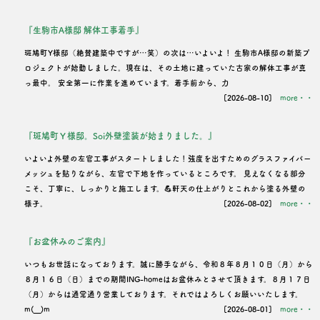
ン
『生駒市A様邸 解体工事着手』
斑鳩町Y様邸（絶賛建築中ですが…笑）の次は…いよいよ！ 生駒市A様邸の新築プ
ロジェクトが始動しました。現在は、その土地に建っていた古家の解体工事が真
っ最中。 安全第一に作業を進めています。着手前から、力
[2026-08-10]
more・・
『斑鳩町Ｙ様邸。Soi外壁塗装が始まりました。』
いよいよ外壁の左官工事がスタートしました！強度を出すためのグラスファイバー
メッシュを貼りながら、左官で下地を作っているところです。 見えなくなる部分
こそ、丁寧に、しっかりと施工します。💪軒天の仕上がりとこれから塗る外壁の
様子。
[2026-08-02]
more・・
『お盆休みのご案内』
いつもお世話になっております。誠に勝手ながら、令和８年８月１０日（月）から
８月１６日（日）までの期間ING-homeはお盆休みとさせて頂きます。８月１７日
（月）からは通常通り営業しております。それではよろしくお願いいたします。
m(__)m
[2026-08-01]
more・・