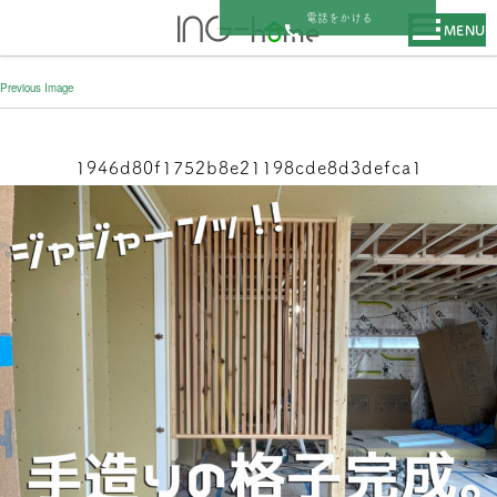
電話をかける
MENU
Previous Image
1946d80f1752b8e21198cde8d3defca1