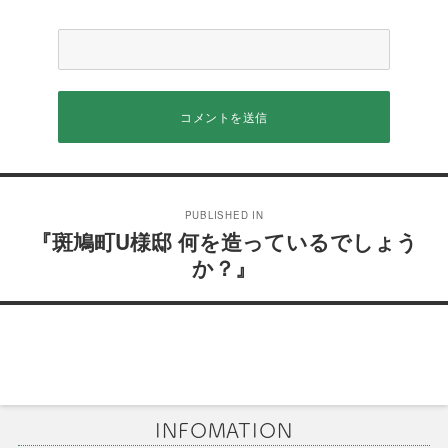
投
PUBLISHED IN
稿
『斑鳩町U様邸 何を造っているでしょう
か？』
ナ
ビ
ゲ
ー
シ
INFOMATION
ョ