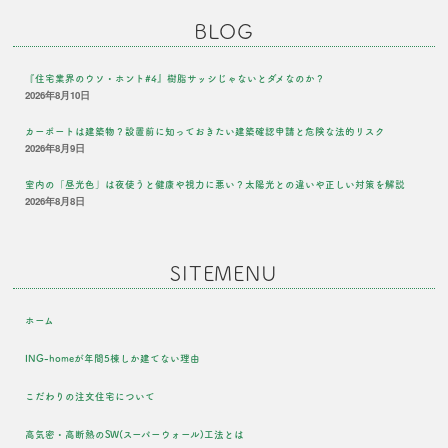
BLOG
『住宅業界のウソ・ホント#4』樹脂サッシじゃないとダメなのか？
2026年8月10日
カーポートは建築物？設置前に知っておきたい建築確認申請と危険な法的リスク
2026年8月9日
室内の「昼光色」は夜使うと健康や視力に悪い？太陽光との違いや正しい対策を解説
2026年8月8日
SITEMENU
ホーム
ING-homeが年間5棟しか建てない理由
こだわりの注文住宅について
高気密・高断熱のSW(スーパーウォール)工法とは