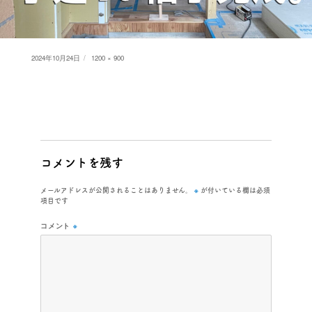
Posted
Full
2024年10月24日
1200 × 900
on
size
コメントを残す
※
メールアドレスが公開されることはありません。
が付いている欄は必須
項目です
コメント
※