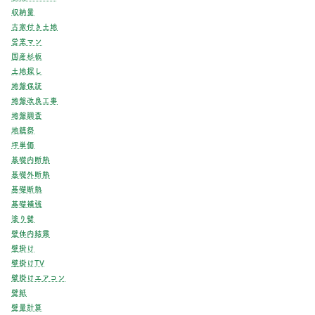
収納量
古家付き土地
営業マン
国産杉板
土地探し
地盤保証
地盤改良工事
地盤調査
地鎮祭
坪単価
基礎内断熱
基礎外断熱
基礎断熱
基礎補強
塗り壁
壁体内結露
壁掛け
壁掛けTV
壁掛けエアコン
壁紙
壁量計算