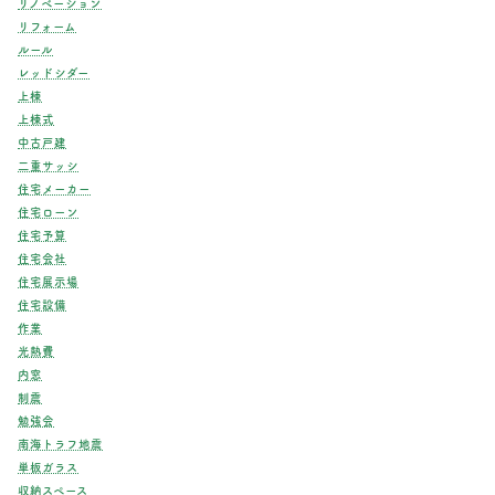
リノベーション
リフォーム
ルール
レッドシダー
上棟
上棟式
中古戸建
二重サッシ
住宅メーカー
住宅ローン
住宅予算
住宅会社
住宅展示場
住宅設備
作業
光熱費
内窓
制震
勉強会
南海トラフ地震
単板ガラス
収納スペース