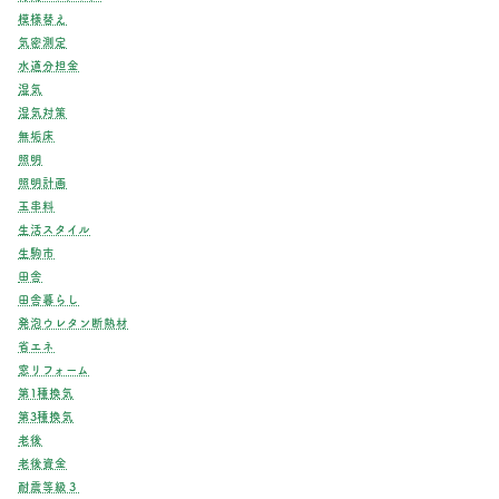
模様替え
気密測定
水道分担金
湿気
湿気対策
無垢床
照明
照明計画
玉串料
生活スタイル
生駒市
田舎
田舎暮らし
発泡ウレタン断熱材
省エネ
窓リフォーム
第1種換気
第3種換気
老後
老後資金
耐震等級３