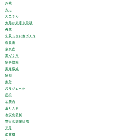
外観
大工
大工さん
太陽に素直な設計
失敗
失敗しない家づくり
奈良市
奈良県
家づくり
家事動線
家族構成
家相
家計
尺モジュール
屋根
工務店
差し入れ
市街化区域
市街化調整区域
平屋
広葉樹