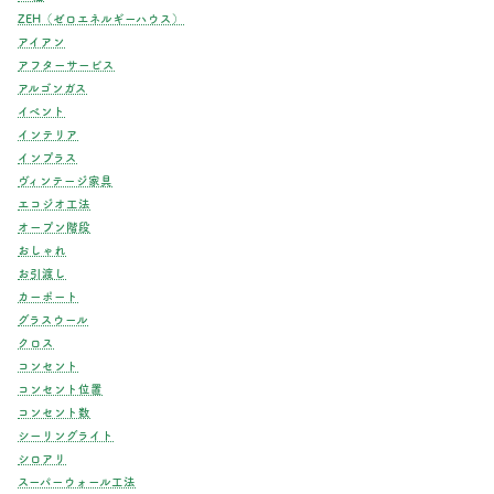
ZEH（ゼロエネルギーハウス）
アイアン
アフターサービス
アルゴンガス
イベント
インテリア
インプラス
ヴィンテージ家具
エコジオ工法
オープン階段
おしゃれ
お引渡し
カーポート
グラスウール
クロス
コンセント
コンセント位置
コンセント数
シーリングライト
シロアリ
スーパーウォール工法