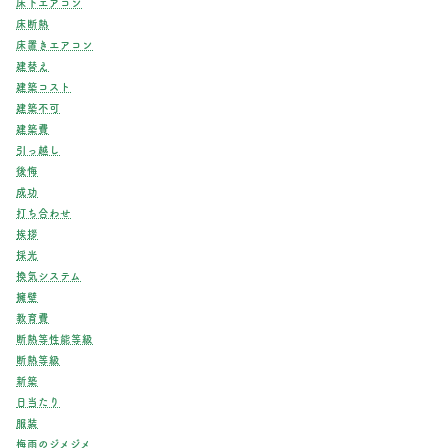
床下エアコン
床断熱
床置きエアコン
建替え
建築コスト
建築不可
建築費
引っ越し
後悔
成功
打ち合わせ
挨拶
採光
換気システム
擁壁
教育費
断熱等性能等級
断熱等級
新築
日当たり
服装
梅雨のジメジメ