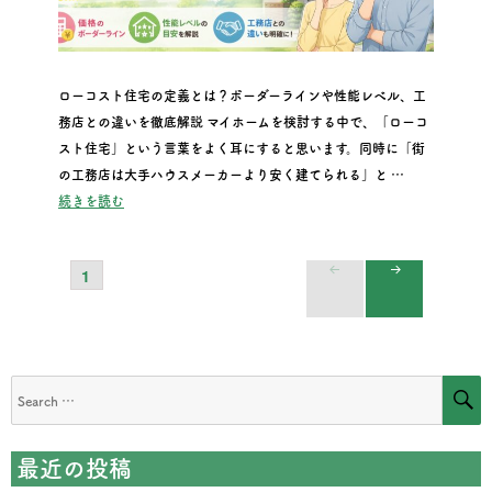
ローコスト住宅の定義とは？ボーダーラインや性能レベル、工
務店との違いを徹底解説 マイホームを検討する中で、「ローコ
スト住宅」という言葉をよく耳にすると思います。同時に「街
の工務店は大手ハウスメーカーより安く建てられる」と …
“ローコスト住宅の定義とは？ボーダーラインや性能レベル、
続きを読む
PAGE
1
投
NEXT
稿
PAGE
の
S
Search
for:
ペ
最近の投稿
ー