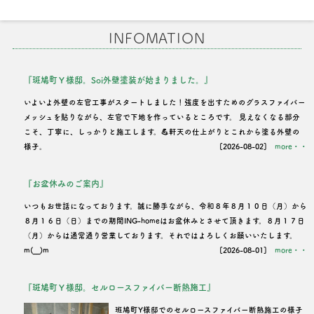
INFOMATION
『斑鳩町Ｙ様邸。Soi外壁塗装が始まりました。』
いよいよ外壁の左官工事がスタートしました！強度を出すためのグラスファイバー
メッシュを貼りながら、左官で下地を作っているところです。 見えなくなる部分
こそ、丁寧に、しっかりと施工します。💪軒天の仕上がりとこれから塗る外壁の
様子。
[2026-08-02]
more・・
『お盆休みのご案内』
いつもお世話になっております。誠に勝手ながら、令和８年８月１０日（月）から
８月１６日（日）までの期間ING-homeはお盆休みとさせて頂きます。８月１７日
（月）からは通常通り営業しております。それではよろしくお願いいたします。
m(__)m
[2026-08-01]
more・・
『斑鳩町Ｙ様邸。セルロースファイバー断熱施工』
班鳩町Y様邸でのセルロースファイバー断熱施工の様子