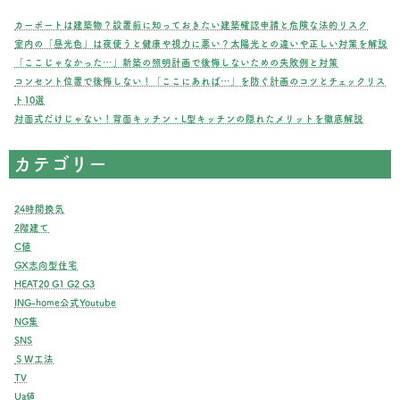
ジ
カーポートは建築物？設置前に知っておきたい建築確認申請と危険な法的リスク
室内の「昼光色」は夜使うと健康や視力に悪い？太陽光との違いや正しい対策を解説
送
「ここじゃなかった…」新築の照明計画で後悔しないための失敗例と対策
コンセント位置で後悔しない！「ここにあれば…」を防ぐ計画のコツとチェックリス
り
ト10選
対面式だけじゃない！背面キッチン・L型キッチンの隠れたメリットを徹底解説
カテゴリー
24時間換気
2階建て
C値
GX志向型住宅
HEAT20 G1 G2 G3
ING-home公式Youtube
NG集
SNS
ＳＷ工法
TV
Ua値