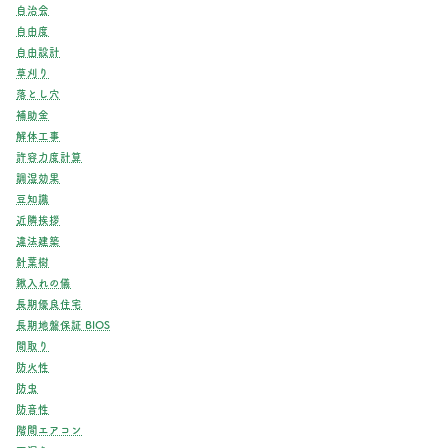
自治会
自由度
自由設計
草刈り
落とし穴
補助金
解体工事
許容力度計算
調湿効果
豆知識
近隣挨拶
違法建築
針葉樹
鍬入れの儀
長期優良住宅
長期地盤保証 BIOS
間取り
防火性
防虫
防音性
階間エアコン