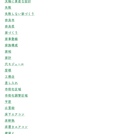
太陽に素直な設計
失敗
失敗しない家づくり
奈良市
奈良県
家づくり
家事動線
家族構成
家相
家計
尺モジュール
屋根
工務店
差し入れ
市街化区域
市街化調整区域
平屋
広葉樹
床下エアコン
床断熱
床置きエアコン
建替え