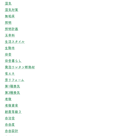
湿気
湿気対策
無垢床
照明
照明計画
玉串料
生活スタイル
生駒市
田舎
田舎暮らし
発泡ウレタン断熱材
省エネ
窓リフォーム
第1種換気
第3種換気
老後
老後資金
耐震等級３
自治会
自由度
自由設計