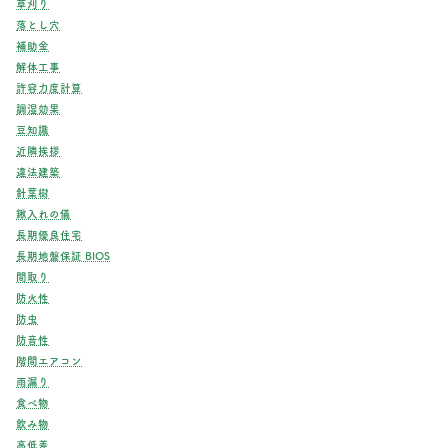
草刈り
落とし穴
補助金
解体工事
許容力度計算
調湿効果
豆知識
近隣挨拶
違法建築
針葉樹
鍬入れの儀
長期優良住宅
長期地盤保証 BIOS
間取り
防火性
防虫
防音性
階間エアコン
雨漏り
食べ物
飲み物
高低差