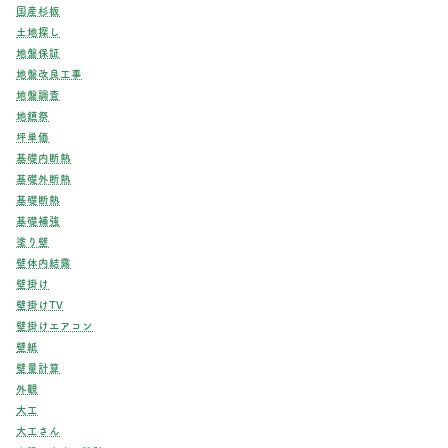
国産杉板
土地探し
地盤保証
地盤改良工事
地盤調査
地鎮祭
坪単価
基礎内断熱
基礎外断熱
基礎断熱
基礎補強
塗り壁
壁体内結露
壁掛け
壁掛けTV
壁掛けエアコン
壁紙
壁量計算
外観
大工
大工さん