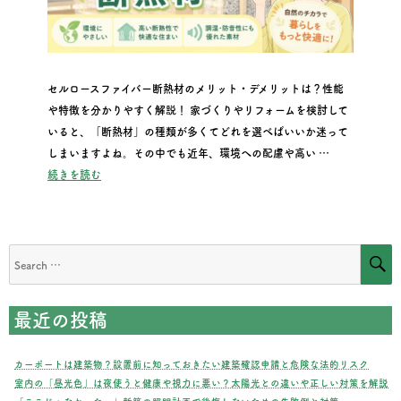
セルロースファイバー断熱材のメリット・デメリットは？性能
や特徴を分かりやすく解説！ 家づくりやリフォームを検討して
いると、「断熱材」の種類が多くてどれを選べばいいか迷って
しまいますよね。その中でも近年、環境への配慮や高い …
“セルロースファイバー断熱材のメリット・デメリットは？性能
続きを読む
S
Search
for:
最近の投稿
カーポートは建築物？設置前に知っておきたい建築確認申請と危険な法的リスク
室内の「昼光色」は夜使うと健康や視力に悪い？太陽光との違いや正しい対策を解説