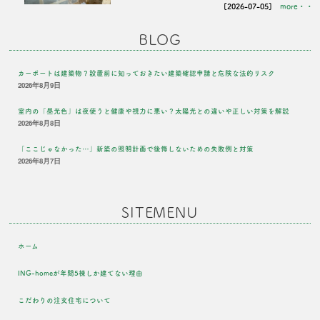
[2026-07-05]
more・・
BLOG
カーポートは建築物？設置前に知っておきたい建築確認申請と危険な法的リスク
2026年8月9日
室内の「昼光色」は夜使うと健康や視力に悪い？太陽光との違いや正しい対策を解説
2026年8月8日
「ここじゃなかった…」新築の照明計画で後悔しないための失敗例と対策
2026年8月7日
SITEMENU
ホーム
ING-homeが年間5棟しか建てない理由
こだわりの注文住宅について