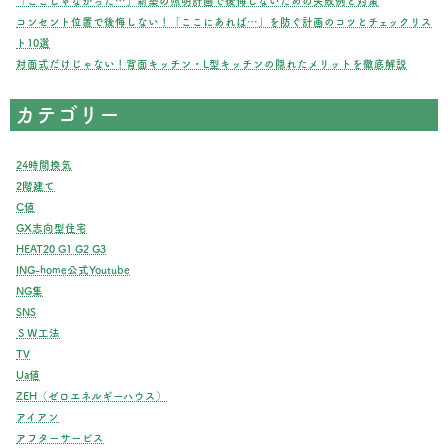
「ここじゃなかった…」新築の照明計画で後悔しないための失敗例と対策
コンセント位置で後悔しない！「ここにあれば…」を防ぐ計画のコツとチェックリス
ト10選
対面式だけじゃない！背面キッチン・L型キッチンの隠れたメリットを徹底解説
カテゴリー
24時間換気
2階建て
C値
GX志向型住宅
HEAT20 G1 G2 G3
ING-home公式Youtube
NG集
SNS
ＳＷ工法
TV
Ua値
ZEH（ゼロエネルギーハウス）
アイアン
アフターサービス