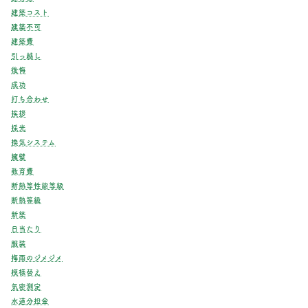
建築コスト
建築不可
建築費
引っ越し
後悔
成功
打ち合わせ
挨拶
採光
換気システム
擁壁
教育費
断熱等性能等級
断熱等級
新築
日当たり
服装
梅雨のジメジメ
模様替え
気密測定
水道分担金