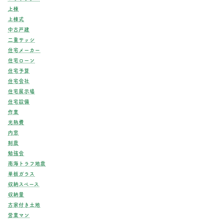
上棟
上棟式
中古戸建
二重サッシ
住宅メーカー
住宅ローン
住宅予算
住宅会社
住宅展示場
住宅設備
作業
光熱費
内窓
制震
勉強会
南海トラフ地震
単板ガラス
収納スペース
収納量
古家付き土地
営業マン