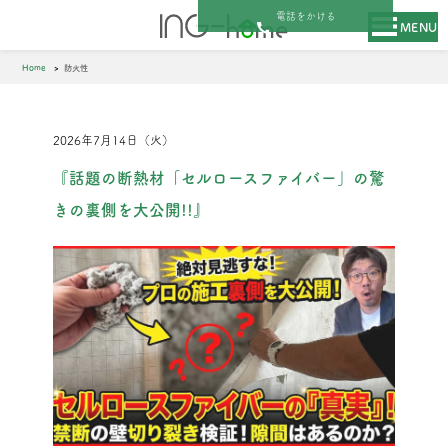
電話をかける
MENU
Home
防火性
2026年7月14日（火）
『話題の断熱材「セルロースファイバー」の驚
きの裏側を大公開!!』