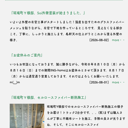
『斑鳩町Ｙ様邸。Soi外壁塗装が始まりました。』
いよいよ外壁の左官工事がスタートしました！強度を出すためのグラスファイバー
メッシュを貼りながら、左官で下地を作っているところです。 見えなくなる部分
こそ、丁寧に、しっかりと施工します。💪軒天の仕上がりとこれから塗る外壁の
様子。
[2026-08-02]
more・・
『お盆休みのご案内』
いつもお世話になっております。誠に勝手ながら、令和８年８月１０日（月）から
８月１６日（日）までの期間ING-homeはお盆休みとさせて頂きます。８月１７日
（月）からは通常通り営業しております。それではよろしくお願いいたします。
m(__)m
[2026-08-01]
more・・
『斑鳩町Ｙ様邸。セルロースファイバー断熱施工』
班鳩町Y様邸でのセルロースファイバー断熱施工の様子
をお届け！トラック2台分です。。。(笑)まずは職人さ
んが丁寧に不織布シートを施工。手際の良さが光ります
ね。そして、そこにセルロースファイ