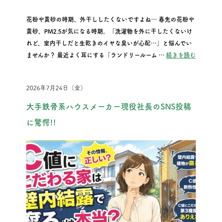
花粉や黄砂の時期、外干ししたくないですよね… 春先の花粉や
黄砂、PM2.5が気になる時期。「洗濯物を外に干したくないけ
れど、室内干しだと生乾きのイヤな臭いが心配…」と悩んでい
“花粉や
ませんか？ 最近よく耳にする「ランドリールーム …
続きを読む
2026年7月24日（金）
大手鉄骨系ハウスメーカー現役社長のSNS投稿
に驚愕!!