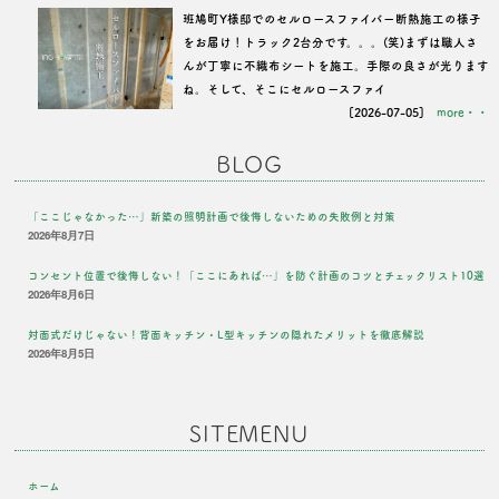
班鳩町Y様邸でのセルロースファイバー断熱施工の様子
をお届け！トラック2台分です。。。(笑)まずは職人さ
んが丁寧に不織布シートを施工。手際の良さが光ります
ね。そして、そこにセルロースファイ
[2026-07-05]
more・・
BLOG
「ここじゃなかった…」新築の照明計画で後悔しないための失敗例と対策
2026年8月7日
コンセント位置で後悔しない！「ここにあれば…」を防ぐ計画のコツとチェックリスト10選
2026年8月6日
対面式だけじゃない！背面キッチン・L型キッチンの隠れたメリットを徹底解説
2026年8月5日
SITEMENU
ホーム