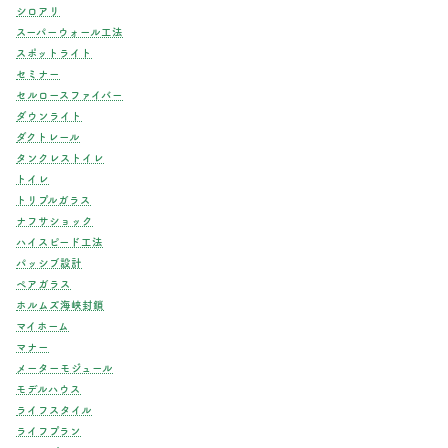
シロアリ
スーパーウォール工法
スポットライト
セミナー
セルロースファイバー
ダウンライト
ダクトレール
タンクレストイレ
トイレ
トリプルガラス
ナフサショック
ハイスピード工法
パッシブ設計
ペアガラス
ホルムズ海峡封鎖
マイホーム
マナー
メーターモジュール
モデルハウス
ライフスタイル
ライフプラン