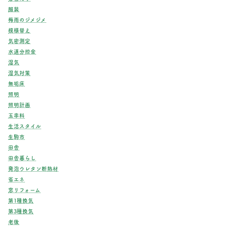
服装
梅雨のジメジメ
模様替え
気密測定
水道分担金
湿気
湿気対策
無垢床
照明
照明計画
玉串料
生活スタイル
生駒市
田舎
田舎暮らし
発泡ウレタン断熱材
省エネ
窓リフォーム
第1種換気
第3種換気
老後