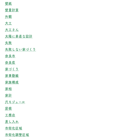
壁紙
壁量計算
外観
大工
大工さん
太陽に素直な設計
失敗
失敗しない家づくり
奈良市
奈良県
家づくり
家事動線
家族構成
家相
家計
尺モジュール
屋根
工務店
差し入れ
市街化区域
市街化調整区域