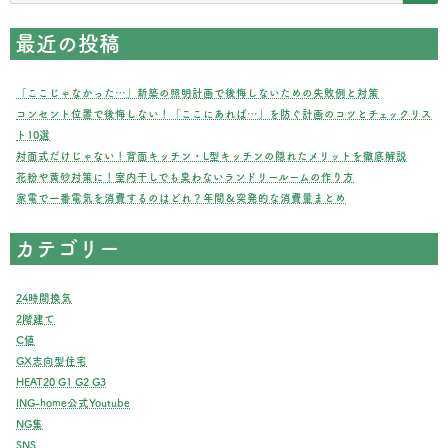
最近の投稿
「ここじゃなかった…」新築の照明計画で後悔しないための失敗例と対策
コンセント位置で後悔しない！「ここにあれば…」を防ぐ計画のコツとチェックリス
ト10選
対面式だけじゃない！背面キッチン・L型キッチンの隠れたメリットを徹底解説
花粉や黄砂対策に！室内干しでも臭わないランドリールームの作り方
家電で一番電気を消費するのはどれ？年間＆突発的な消費量まとめ
カテゴリー
24時間換気
2階建て
C値
GX志向型住宅
HEAT20 G1 G2 G3
ING-home公式Youtube
NG集
SNS