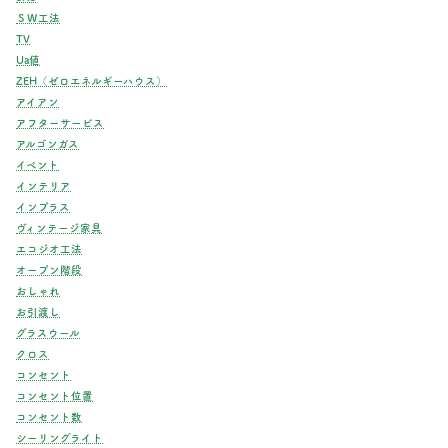
ＳＷ工法
TV
Ua値
ZEH（ゼロエネルギーハウス）
アイアン
アフターサービス
アルゴンガス
イベント
インテリア
インプラス
ヴィンテージ家具
エコジオ工法
オープン階段
おしゃれ
お引渡し
グラスウール
クロス
コンセント
コンセント位置
コンセント数
シーリングライト