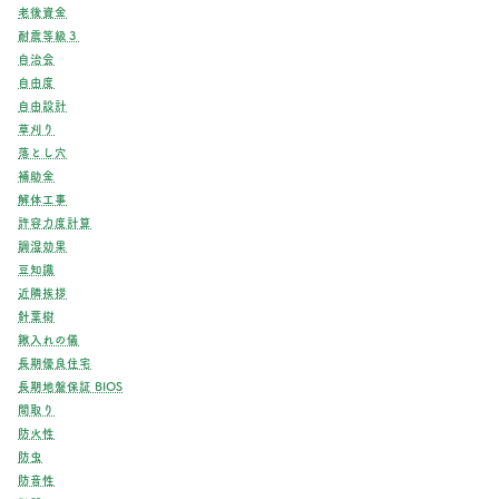
老後資金
耐震等級３
自治会
自由度
自由設計
草刈り
落とし穴
補助金
解体工事
許容力度計算
調湿効果
豆知識
近隣挨拶
針葉樹
鍬入れの儀
長期優良住宅
長期地盤保証 BIOS
間取り
防火性
防虫
防音性