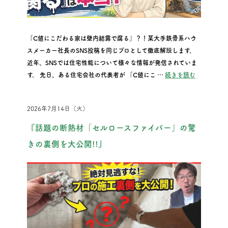
「C値にこだわる家は壁内結露で腐る」？！某大手鉄骨系ハウ
スメーカー社長のSNS投稿を同じプロとして徹底解説します。
近年、SNSでは住宅性能について様々な情報が発信されていま
“大手鉄骨系
す。 先日、ある住宅会社の代表者が 「C値にこ …
続きを読む
2026年7月14日（火）
『話題の断熱材「セルロースファイバー」の驚
きの裏側を大公開!!』