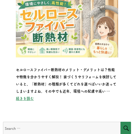
セルロースファイバー断熱材のメリット・デメリットは？性能
や特徴を分かりやすく解説！ 家づくりやリフォームを検討して
いると、「断熱材」の種類が多くてどれを選べばいいか迷って
しまいますよね。その中でも近年、環境への配慮や高い …
“セルロースファイバー断熱材のメリット・デメリットは？性能
続きを読む
S
Search
for: