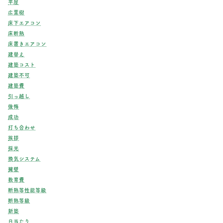
平屋
広葉樹
床下エアコン
床断熱
床置きエアコン
建替え
建築コスト
建築不可
建築費
引っ越し
後悔
成功
打ち合わせ
挨拶
採光
換気システム
擁壁
教育費
断熱等性能等級
断熱等級
新築
日当たり