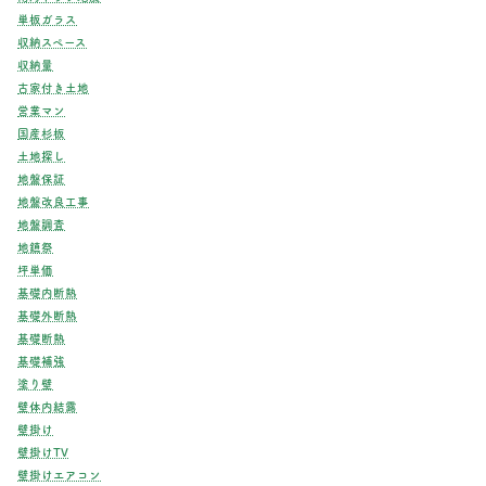
単板ガラス
収納スペース
収納量
古家付き土地
営業マン
国産杉板
土地探し
地盤保証
地盤改良工事
地盤調査
地鎮祭
坪単価
基礎内断熱
基礎外断熱
基礎断熱
基礎補強
塗り壁
壁体内結露
壁掛け
壁掛けTV
壁掛けエアコン