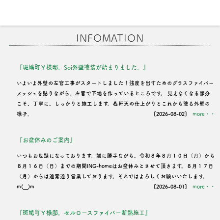
INFOMATION
『斑鳩町Ｙ様邸。Soi外壁塗装が始まりました。』
いよいよ外壁の左官工事がスタートしました！強度を出すためのグラスファイバー
メッシュを貼りながら、左官で下地を作っているところです。 見えなくなる部分
こそ、丁寧に、しっかりと施工します。💪軒天の仕上がりとこれから塗る外壁の
様子。
[2026-08-02]
more・・
『お盆休みのご案内』
いつもお世話になっております。誠に勝手ながら、令和８年８月１０日（月）から
８月１６日（日）までの期間ING-homeはお盆休みとさせて頂きます。８月１７日
（月）からは通常通り営業しております。それではよろしくお願いいたします。
m(__)m
[2026-08-01]
more・・
『斑鳩町Ｙ様邸。セルロースファイバー断熱施工』