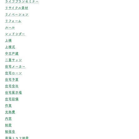
ライフプランセミナー
リサイクル素材
リノベーション
リフォーム
ルール
レッドシダー
上棟
上棟式
中古戸建
二重サッシ
住宅メーカー
住宅ローン
住宅予算
住宅会社
住宅展示場
住宅設備
作業
光熱費
内窓
制震
勉強会
南海トラフ地震