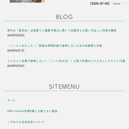
[2026-07-05]
more・・
BLOG
室内の「昼光色」は夜使うと健康や視力に悪い？太陽光との違いや正しい対策を解説
2026年8月8日
「ここじゃなかった…」新築の照明計画で後悔しないための失敗例と対策
2026年8月7日
コンセント位置で後悔しない！「ここにあれば…」を防ぐ計画のコツとチェックリスト10選
2026年8月6日
SITEMENU
ホーム
ING-homeが年間5棟しか建てない理由
こだわりの注文住宅について