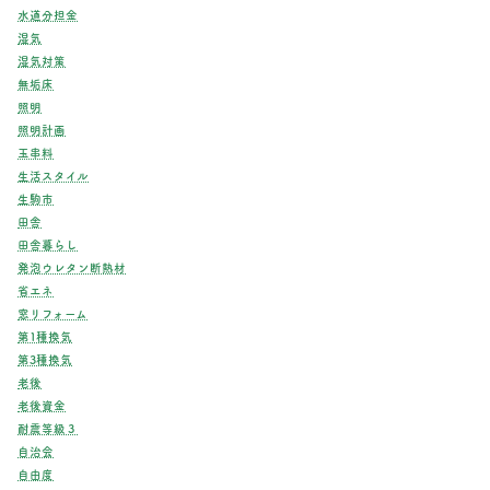
水道分担金
湿気
湿気対策
無垢床
照明
照明計画
玉串料
生活スタイル
生駒市
田舎
田舎暮らし
発泡ウレタン断熱材
省エネ
窓リフォーム
第1種換気
第3種換気
老後
老後資金
耐震等級３
自治会
自由度