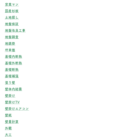
営業マン
国産杉板
土地探し
地盤保証
地盤改良工事
地盤調査
地鎮祭
坪単価
基礎内断熱
基礎外断熱
基礎断熱
基礎補強
塗り壁
壁体内結露
壁掛け
壁掛けTV
壁掛けエアコン
壁紙
壁量計算
外観
大工