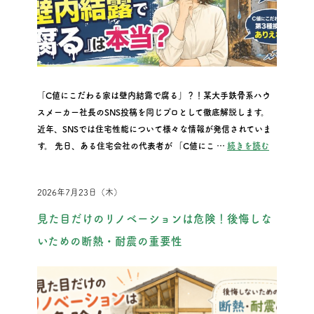
「C値にこだわる家は壁内結露で腐る」？！某大手鉄骨系ハウ
スメーカー社長のSNS投稿を同じプロとして徹底解説します。
近年、SNSでは住宅性能について様々な情報が発信されていま
“大手鉄骨系
す。 先日、ある住宅会社の代表者が 「C値にこ …
続きを読む
2026年7月23日（木）
見た目だけのリノベーションは危険！後悔しな
いための断熱・耐震の重要性