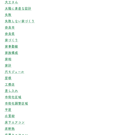
大工さん
太陽に素直な設計
失敗
失敗しない家づくり
奈良市
奈良県
家づくり
家事動線
家族構成
家相
家計
尺モジュール
屋根
工務店
差し入れ
市街化区域
市街化調整区域
平屋
広葉樹
床下エアコン
床断熱
床置きエアコン