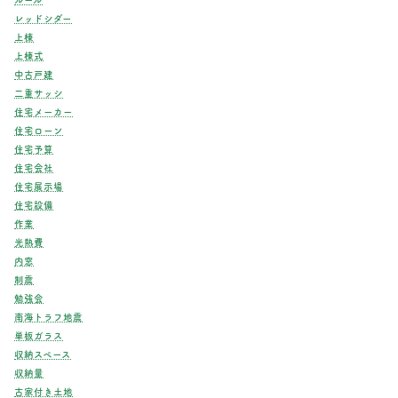
レッドシダー
上棟
上棟式
中古戸建
二重サッシ
住宅メーカー
住宅ローン
住宅予算
住宅会社
住宅展示場
住宅設備
作業
光熱費
内窓
制震
勉強会
南海トラフ地震
単板ガラス
収納スペース
収納量
古家付き土地