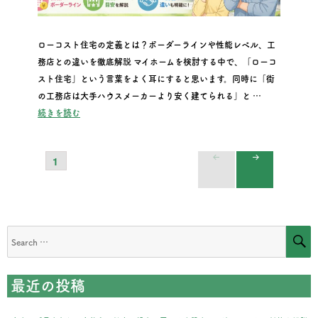
ローコスト住宅の定義とは？ボーダーラインや性能レベル、工
務店との違いを徹底解説 マイホームを検討する中で、「ローコ
スト住宅」という言葉をよく耳にすると思います。同時に「街
の工務店は大手ハウスメーカーより安く建てられる」と …
“ローコスト住宅の定義とは？ボーダーラインや性能レベル、
続きを読む
PAGE
1
投
NEXT
稿
PAGE
の
S
Search
for:
ペ
最近の投稿
ー