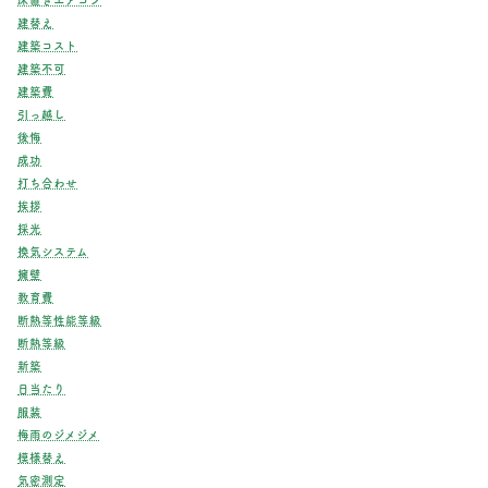
建替え
建築コスト
建築不可
建築費
引っ越し
後悔
成功
打ち合わせ
挨拶
採光
換気システム
擁壁
教育費
断熱等性能等級
断熱等級
新築
日当たり
服装
梅雨のジメジメ
模様替え
気密測定