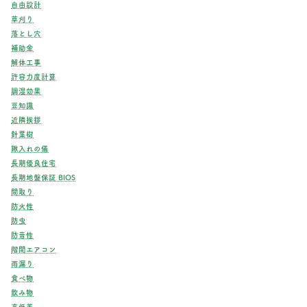
自由設計
草刈り
落とし穴
補助金
解体工事
許容力度計算
調湿効果
豆知識
近隣挨拶
針葉樹
鍬入れの儀
長期優良住宅
長期地盤保証 BIOS
間取り
防火性
防虫
防音性
階間エアコン
雨漏り
食べ物
飲み物
高低差