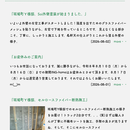
『斑鳩町Ｙ様邸。Soi外壁塗装が始まりました。』
いよいよ外壁の左官工事がスタートしました！強度を出すためのグラスファイバー
メッシュを貼りながら、左官で下地を作っているところです。 見えなくなる部分
こそ、丁寧に、しっかりと施工します。💪軒天の仕上がりとこれから塗る外壁の
様子。
[2026-08-02]
more・・
『お盆休みのご案内』
いつもお世話になっております。誠に勝手ながら、令和８年８月１０日（月）から
８月１６日（日）までの期間ING-homeはお盆休みとさせて頂きます。８月１７日
（月）からは通常通り営業しております。それではよろしくお願いいたします。
m(__)m
[2026-08-01]
more・・
『斑鳩町Ｙ様邸。セルロースファイバー断熱施工』
班鳩町Y様邸でのセルロースファイバー断熱施工の様子
をお届け！トラック2台分です。。。(笑)まずは職人さ
んが丁寧に不織布シートを施工。手際の良さが光ります
ね。そして、そこにセルロースファイ