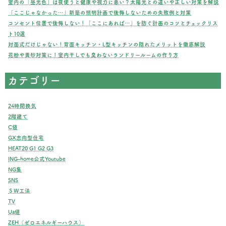
ジ
室内の「昼光色」は夜使うと健康や視力に悪い？太陽光との違いや正しい対策を解説
「ここじゃなかった…」新築の照明計画で後悔しないための失敗例と対策
送
コンセント位置で後悔しない！「ここにあれば…」を防ぐ計画のコツとチェックリス
ト10選
り
対面式だけじゃない！背面キッチン・L型キッチンの隠れたメリットを徹底解説
花粉や黄砂対策に！室内干しでも臭わないランドリールームの作り方
カテゴリー
24時間換気
2階建て
C値
GX志向型住宅
HEAT20 G1 G2 G3
ING-home公式Youtube
NG集
SNS
ＳＷ工法
TV
Ua値
ZEH（ゼロエネルギーハウス）