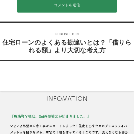
投
PUBLISHED IN
稿
住宅ローンのよくある勘違いとは？「借りら
れる額」より大切な考え方
ナ
ビ
ゲ
ー
シ
INFOMATION
ョ
ン
『斑鳩町Ｙ様邸。Soi外壁塗装が始まりました。』
いよいよ外壁の左官工事がスタートしました！強度を出すためのグラスファイバー
メッシュを貼りながら、左官で下地を作っているところです。 見えなくなる部分