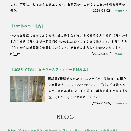
こそ、丁寧に、しっかりと施工します。💪軒天の仕上がりとこれから塗る外壁の
様子。
[2026-08-02]
more・・
『お盆休みのご案内』
いつもお世話になっております。誠に勝手ながら、令和８年８月１０日（月）から
８月１６日（日）までの期間ING-homeはお盆休みとさせて頂きます。８月１７日
（月）からは通常通り営業しております。それではよろしくお願いいたします。
m(__)m
[2026-08-01]
more・・
『斑鳩町Ｙ様邸。セルロースファイバー断熱施工』
班鳩町Y様邸でのセルロースファイバー断熱施工の様子
をお届け！トラック2台分です。。。(笑)まずは職人さ
んが丁寧に不織布シートを施工。手際の良さが光ります
ね。そして、そこにセルロースファイ
[2026-07-05]
more・・
BLOG
室内の「昼光色」は夜使うと健康や視力に悪い？太陽光との違いや正しい対策を解説