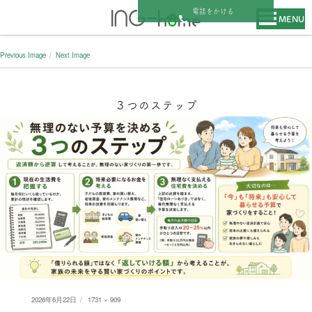
電話をかける
MENU
Previous Image
Next Image
３つのステップ
Posted
Full
2026年6月22日
1731 × 909
on
size