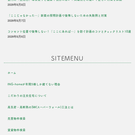
2026年8月8日
「ここじゃなかった…」新築の照明計画で後悔しないための失敗例と対策
2026年8月7日
コンセント位置で後悔しない！「ここにあれば…」を防ぐ計画のコツとチェックリスト10選
2026年8月6日
SITEMENU
ホーム
ING-homeが年間5棟しか建てない理由
こだわりの注文住宅について
高気密・高断熱のSW(スーパーウォール)工法とは
売買物件検索
賃貸物件検索