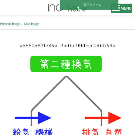
電話をかける
MENU
Previous Image
Next Image
a9660983f349a13adbd00dcec04bb684