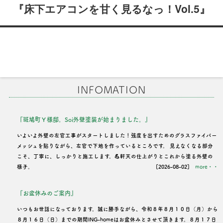
稿
『床下エアコンを甘く見るなっ！Vol.5』
ナ
ビ
ゲ
ー
INFOMATION
シ
ョ
『斑鳩町Ｙ様邸。Soi外壁塗装が始まりました。』
ン
いよいよ外壁の左官工事がスタートしました！強度を出すためのグラスファイバー
メッシュを貼りながら、左官で下地を作っているところです。 見えなくなる部分
こそ、丁寧に、しっかりと施工します。💪軒天の仕上がりとこれから塗る外壁の
様子。
[2026-08-02]
more・・
『お盆休みのご案内』
いつもお世話になっております。誠に勝手ながら、令和８年８月１０日（月）から
８月１６日（日）までの期間ING-homeはお盆休みとさせて頂きます。８月１７日