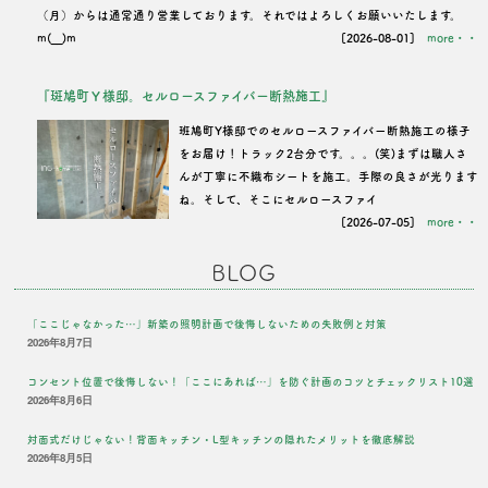
（月）からは通常通り営業しております。それではよろしくお願いいたします。
m(__)m
[2026-08-01]
more・・
『斑鳩町Ｙ様邸。セルロースファイバー断熱施工』
班鳩町Y様邸でのセルロースファイバー断熱施工の様子
をお届け！トラック2台分です。。。(笑)まずは職人さ
んが丁寧に不織布シートを施工。手際の良さが光ります
ね。そして、そこにセルロースファイ
[2026-07-05]
more・・
BLOG
「ここじゃなかった…」新築の照明計画で後悔しないための失敗例と対策
2026年8月7日
コンセント位置で後悔しない！「ここにあれば…」を防ぐ計画のコツとチェックリスト10選
2026年8月6日
対面式だけじゃない！背面キッチン・L型キッチンの隠れたメリットを徹底解説
2026年8月5日