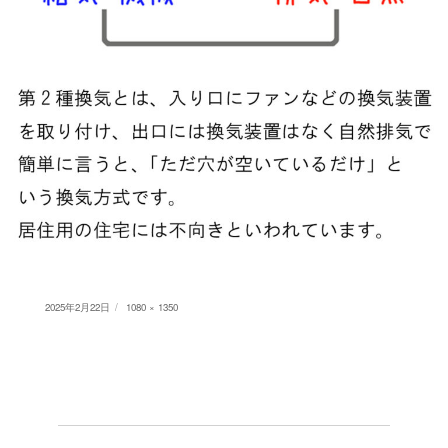
Posted
Full
2025年2月22日
1080 × 1350
on
size