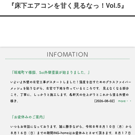
稿
『床下エアコンを甘く見るなっ！Vol.5』
ナ
ビ
ゲ
ー
INFOMATION
シ
ョ
『斑鳩町Ｙ様邸。Soi外壁塗装が始まりました。』
ン
いよいよ外壁の左官工事がスタートしました！強度を出すためのグラスファイバー
メッシュを貼りながら、左官で下地を作っているところです。 見えなくなる部分
こそ、丁寧に、しっかりと施工します。💪軒天の仕上がりとこれから塗る外壁の
様子。
[2026-08-02]
more・・
『お盆休みのご案内』
いつもお世話になっております。誠に勝手ながら、令和８年８月１０日（月）から
８月１６日（日）までの期間ING-homeはお盆休みとさせて頂きます。８月１７日