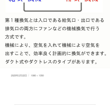
Posted
Full
2025年2月22日
1080 × 1350
on
size