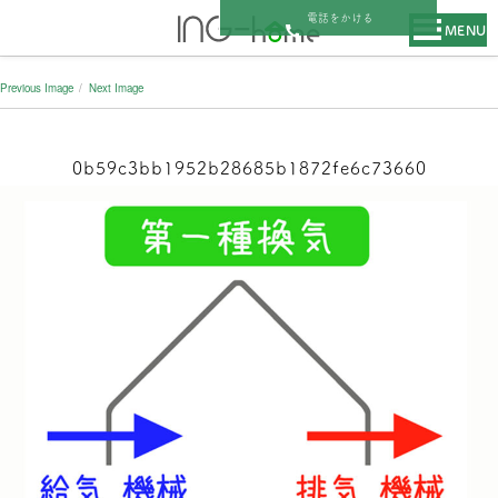
電話をかける
MENU
Previous Image
Next Image
0b59c3bb1952b28685b1872fe6c73660