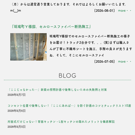
（月）からは通常通り営業しております。それではよろしくお願いいたします。
m(__)m
[2026-08-01]
more・・
『斑鳩町Ｙ様邸。セルロースファイバー断熱施工』
班鳩町Y様邸でのセルロースファイバー断熱施工の様子
をお届け！トラック2台分です。。。(笑)まずは職人さ
んが丁寧に不織布シートを施工。手際の良さが光ります
ね。そして、そこにセルロースファイ
[2026-07-05]
more・・
BLOG
「ここじゃなかった…」新築の照明計画で後悔しないための失敗例と対策
2026年8月7日
コンセント位置で後悔しない！「ここにあれば…」を防ぐ計画のコツとチェックリスト10選
2026年8月6日
対面式だけじゃない！背面キッチン・L型キッチンの隠れたメリットを徹底解説
2026年8月5日