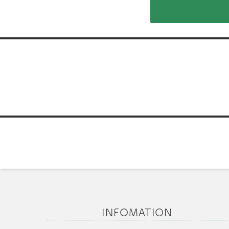
投
稿
ナ
ビ
ゲ
ー
シ
INFOMATION
ョ