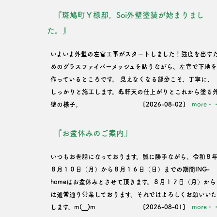
『斑鳩町Ｙ様邸。Soi外壁塗装が始まりまし
ン
た。』
いよいよ外壁の左官工事がスタートしました！強度を出す
めのグラスファイバーメッシュを貼りながら、左官で下地
作っているところです。 見えなくなる部分こそ、丁寧に、
しっかりと施工します。💪軒天の仕上がりとこれから塗る
壁の様子。
[2026-08-02]
more・
『お盆休みのご案内』
いつもお世話になっております。誠に勝手ながら、令和８
８月１０日（月）から８月１６日（日）までの期間ING-
homeはお盆休みとさせて頂きます。８月１７日（月）から
は通常通り営業しております。それではよろしくお願いい
します。m(__)m
[2026-08-01]
more・