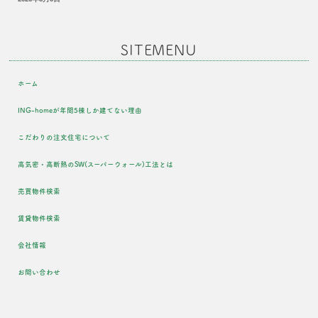
SITEMENU
ホーム
ING-homeが年間5棟しか建てない理由
こだわりの注文住宅について
高気密・高断熱のSW(スーパーウォール)工法とは
売買物件検索
賃貸物件検索
会社情報
お問い合わせ