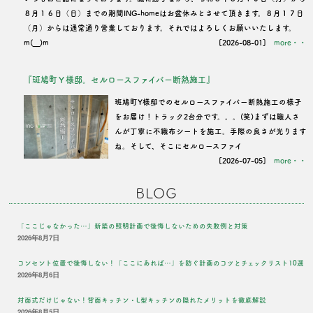
８月１６日（日）までの期間ING-homeはお盆休みとさせて頂きます。８月１７日
（月）からは通常通り営業しております。それではよろしくお願いいたします。
m(__)m
[2026-08-01]
more・・
『斑鳩町Ｙ様邸。セルロースファイバー断熱施工』
班鳩町Y様邸でのセルロースファイバー断熱施工の様子
をお届け！トラック2台分です。。。(笑)まずは職人さ
んが丁寧に不織布シートを施工。手際の良さが光ります
ね。そして、そこにセルロースファイ
[2026-07-05]
more・・
BLOG
「ここじゃなかった…」新築の照明計画で後悔しないための失敗例と対策
2026年8月7日
コンセント位置で後悔しない！「ここにあれば…」を防ぐ計画のコツとチェックリスト10選
2026年8月6日
対面式だけじゃない！背面キッチン・L型キッチンの隠れたメリットを徹底解説
2026年8月5日