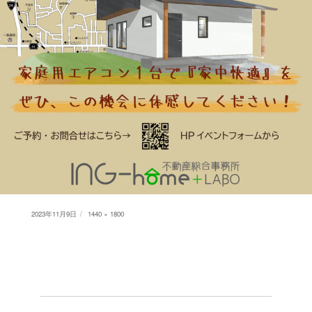
Posted
Full
2023年11月9日
1440 × 1800
on
size