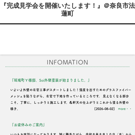
稿
『完成見学会を開催いたします！』＠奈良市法
蓮町
ナ
ビ
ゲ
ー
シ
INFOMATION
ョ
ン
『斑鳩町Ｙ様邸。Soi外壁塗装が始まりました。』
いよいよ外壁の左官工事がスタートしました！強度を出すためのグラスファイバー
メッシュを貼りながら、左官で下地を作っているところです。 見えなくなる部分
こそ、丁寧に、しっかりと施工します。💪軒天の仕上がりとこれから塗る外壁の
様子。
[2026-08-02]
more・・
『お盆休みのご案内』
いつもお世話になっております。誠に勝手ながら、令和８年８月１０日（月）から