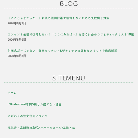
BLOG
「ここじゃなかった…」新築の照明計画で後悔しないための失敗例と対策
2026年8月7日
コンセント位置で後悔しない！「ここにあれば…」を防ぐ計画のコツとチェックリスト10選
2026年8月6日
対面式だけじゃない！背面キッチン・L型キッチンの隠れたメリットを徹底解説
2026年8月5日
SITEMENU
ホーム
ING-homeが年間5棟しか建てない理由
こだわりの注文住宅について
高気密・高断熱のSW(スーパーウォール)工法とは