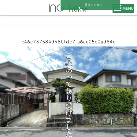
電話をかける
MENU
c46e737584d980fdc7fa6cc05e0ad84c