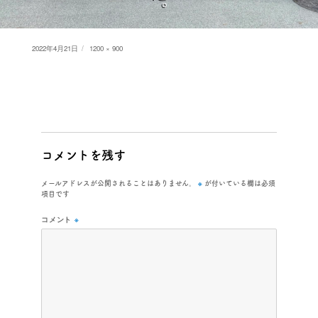
Posted
Full
2022年4月21日
1200 × 900
on
size
コメントを残す
※
メールアドレスが公開されることはありません。
が付いている欄は必須
項目です
コメント
※