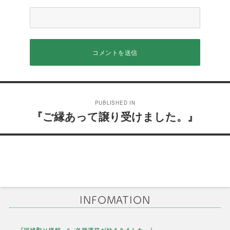
投
PUBLISHED IN
稿
『ご縁あって譲り受けました。』
ナ
ビ
ゲ
ー
INFOMATION
シ
ョ