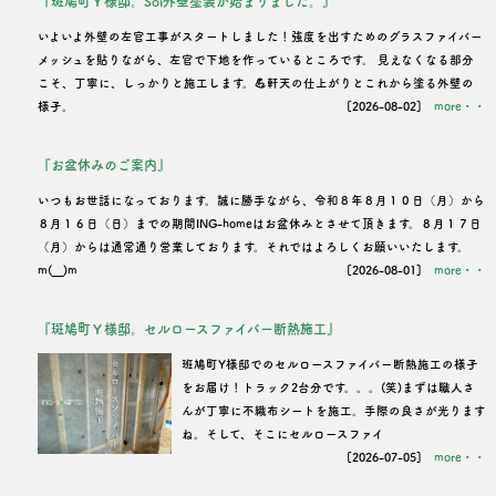
『斑鳩町Ｙ様邸。Soi外壁塗装が始まりました。』
ン
いよいよ外壁の左官工事がスタートしました！強度を出すためのグラスファイバー
メッシュを貼りながら、左官で下地を作っているところです。 見えなくなる部分
こそ、丁寧に、しっかりと施工します。💪軒天の仕上がりとこれから塗る外壁の
様子。
[2026-08-02]
more・・
『お盆休みのご案内』
いつもお世話になっております。誠に勝手ながら、令和８年８月１０日（月）から
８月１６日（日）までの期間ING-homeはお盆休みとさせて頂きます。８月１７日
（月）からは通常通り営業しております。それではよろしくお願いいたします。
m(__)m
[2026-08-01]
more・・
『斑鳩町Ｙ様邸。セルロースファイバー断熱施工』
班鳩町Y様邸でのセルロースファイバー断熱施工の様子
をお届け！トラック2台分です。。。(笑)まずは職人さ
んが丁寧に不織布シートを施工。手際の良さが光ります
ね。そして、そこにセルロースファイ
[2026-07-05]
more・・