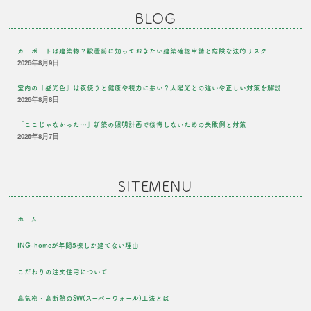
BLOG
カーポートは建築物？設置前に知っておきたい建築確認申請と危険な法的リスク
2026年8月9日
室内の「昼光色」は夜使うと健康や視力に悪い？太陽光との違いや正しい対策を解説
2026年8月8日
「ここじゃなかった…」新築の照明計画で後悔しないための失敗例と対策
2026年8月7日
SITEMENU
ホーム
ING-homeが年間5棟しか建てない理由
こだわりの注文住宅について
高気密・高断熱のSW(スーパーウォール)工法とは