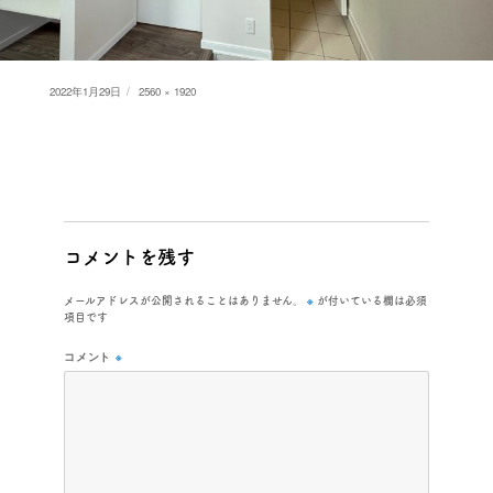
Posted
Full
2022年1月29日
2560 × 1920
on
size
コメントを残す
※
メールアドレスが公開されることはありません。
が付いている欄は必須
項目です
コメント
※