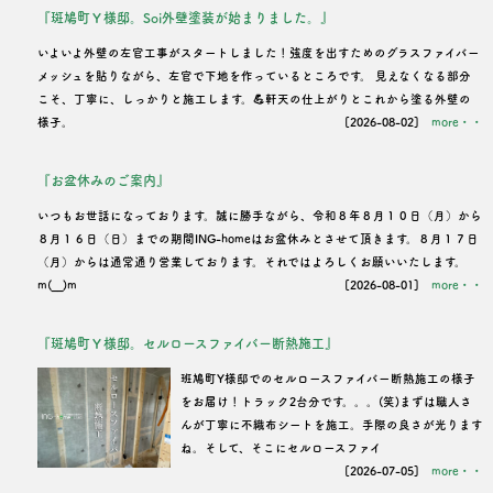
『斑鳩町Ｙ様邸。Soi外壁塗装が始まりました。』
ン
いよいよ外壁の左官工事がスタートしました！強度を出すためのグラスファイバー
メッシュを貼りながら、左官で下地を作っているところです。 見えなくなる部分
こそ、丁寧に、しっかりと施工します。💪軒天の仕上がりとこれから塗る外壁の
様子。
[2026-08-02]
more・・
『お盆休みのご案内』
いつもお世話になっております。誠に勝手ながら、令和８年８月１０日（月）から
８月１６日（日）までの期間ING-homeはお盆休みとさせて頂きます。８月１７日
（月）からは通常通り営業しております。それではよろしくお願いいたします。
m(__)m
[2026-08-01]
more・・
『斑鳩町Ｙ様邸。セルロースファイバー断熱施工』
班鳩町Y様邸でのセルロースファイバー断熱施工の様子
をお届け！トラック2台分です。。。(笑)まずは職人さ
んが丁寧に不織布シートを施工。手際の良さが光ります
ね。そして、そこにセルロースファイ
[2026-07-05]
more・・