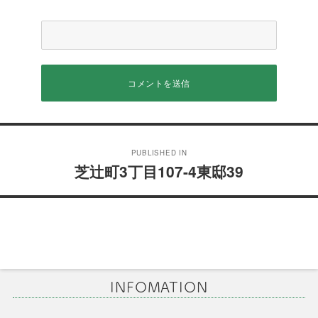
投
PUBLISHED IN
稿
芝辻町3丁目107-4東邸39
ナ
ビ
ゲ
ー
INFOMATION
シ
ョ