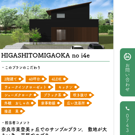
HIGASHITOMIGAOKA no i4e
お問い合わせ
このプランのこだわり
2階建て
40坪台
4LDK
ウォークインクローゼット
キッチン
シューズクローク
ブラック系
吹き抜け
外観 おしゃれ
家事動線
広い洗面所
接道 東
0743
担当者コメント
奈良市東登美ヶ丘でのサンプルプラン。 敷地が大