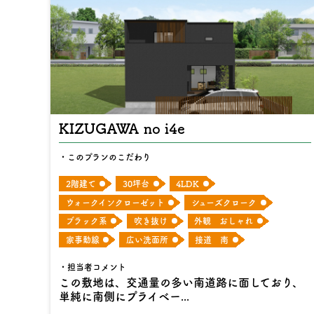
KIZUGAWA no i4e
このプランのこだわり
2階建て
30坪台
4LDK
ウォークインクローゼット
シューズクローク
ブラック系
吹き抜け
外観 おしゃれ
家事動線
広い洗面所
接道 南
担当者コメント
この敷地は、交通量の多い南道路に面しており、
単純に南側にプライベー...