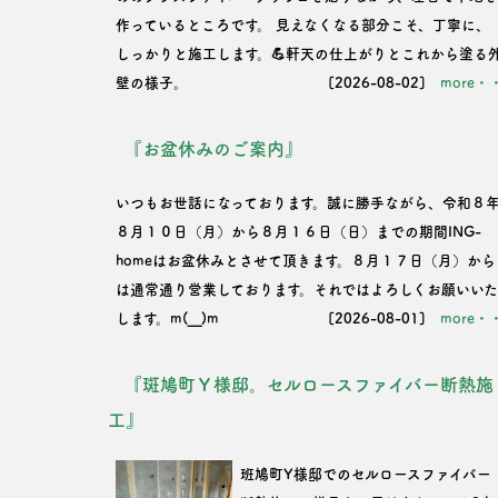
作っているところです。 見えなくなる部分こそ、丁寧に、
しっかりと施工します。💪軒天の仕上がりとこれから塗る
壁の様子。
[2026-08-02]
more・
『お盆休みのご案内』
いつもお世話になっております。誠に勝手ながら、令和８
８月１０日（月）から８月１６日（日）までの期間ING-
homeはお盆休みとさせて頂きます。８月１７日（月）から
は通常通り営業しております。それではよろしくお願いい
します。m(__)m
[2026-08-01]
more・
『斑鳩町Ｙ様邸。セルロースファイバー断熱施
工』
班鳩町Y様邸でのセルロースファイバー