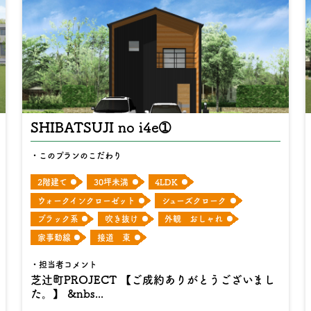
SHIBATSUJI no i4e➀
このプランのこだわり
2階建て
30坪未満
4LDK
ウォークインクローゼット
シューズクローク
ブラック系
吹き抜け
外観 おしゃれ
家事動線
接道 東
担当者コメント
芝辻町PROJECT 【ご成約ありがとうございまし
た。】 &nbs...