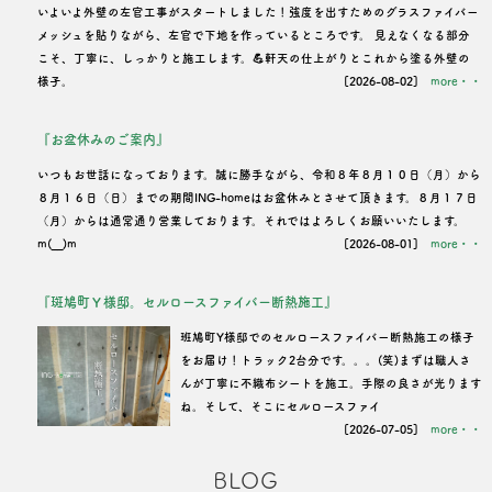
いよいよ外壁の左官工事がスタートしました！強度を出すためのグラスファイバー
メッシュを貼りながら、左官で下地を作っているところです。 見えなくなる部分
こそ、丁寧に、しっかりと施工します。💪軒天の仕上がりとこれから塗る外壁の
様子。
[2026-08-02]
more・・
『お盆休みのご案内』
いつもお世話になっております。誠に勝手ながら、令和８年８月１０日（月）から
８月１６日（日）までの期間ING-homeはお盆休みとさせて頂きます。８月１７日
（月）からは通常通り営業しております。それではよろしくお願いいたします。
m(__)m
[2026-08-01]
more・・
『斑鳩町Ｙ様邸。セルロースファイバー断熱施工』
班鳩町Y様邸でのセルロースファイバー断熱施工の様子
をお届け！トラック2台分です。。。(笑)まずは職人さ
んが丁寧に不織布シートを施工。手際の良さが光ります
ね。そして、そこにセルロースファイ
[2026-07-05]
more・・
BLOG