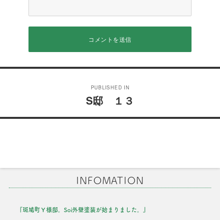
投
PUBLISHED IN
稿
S邸 １３
ナ
ビ
ゲ
ー
INFOMATION
シ
ョ
『斑鳩町Ｙ様邸。Soi外壁塗装が始まりました。』
ン