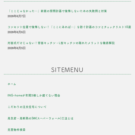
「ここじゃなかった…」新築の照明計画で後悔しないための失敗例と対策
2026年8月7日
コンセント位置で後悔しない！「ここにあれば…」を防ぐ計画のコツとチェックリスト10選
2026年8月6日
対面式だけじゃない！背面キッチン・L型キッチンの隠れたメリットを徹底解説
2026年8月5日
SITEMENU
ホーム
ING-homeが年間5棟しか建てない理由
こだわりの注文住宅について
高気密・高断熱のSW(スーパーウォール)工法とは
売買物件検索