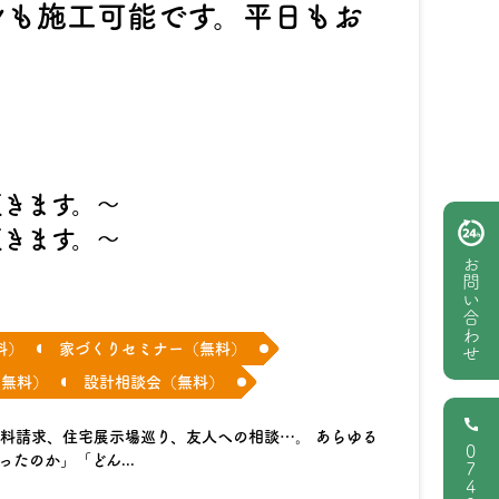
ンも施工可能です。平日もお
頂きます。～
頂きます。～
お問い合わせ
料）
家づくりセミナー（無料）
（無料）
設計相談会（無料）
資料請求、住宅展示場巡り、友人への相談…。 あらゆる
0743
たのか」「どん...