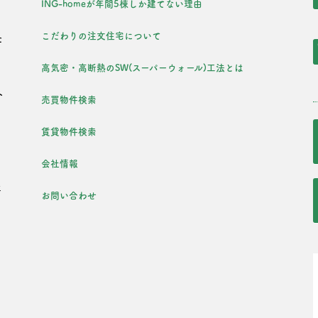
ING-homeが年間5棟しか建てない理由
こだわりの注文住宅について
た
を
高気密・高断熱のSW(スーパーウォール)工法とは
外
売買物件検索
・
賃貸物件検索
会社情報
年
お問い合わせ
た
・