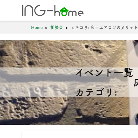
ホーム
年間5棟の
Home
相談会
カテゴリ:
床下エアコンのメリット
0743-71-727
イベント一覧
カテゴリ: