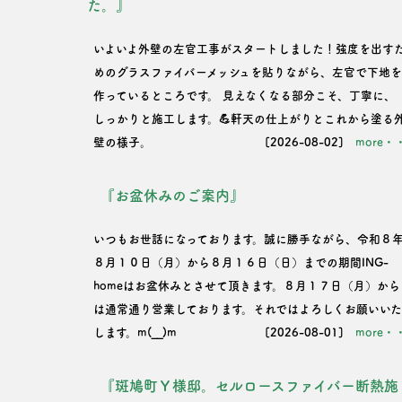
た。』
いよいよ外壁の左官工事がスタートしました！強度を出す
めのグラスファイバーメッシュを貼りながら、左官で下地
作っているところです。 見えなくなる部分こそ、丁寧に、
しっかりと施工します。💪軒天の仕上がりとこれから塗る
壁の様子。
[2026-08-02]
more・
『お盆休みのご案内』
いつもお世話になっております。誠に勝手ながら、令和８
８月１０日（月）から８月１６日（日）までの期間ING-
homeはお盆休みとさせて頂きます。８月１７日（月）から
は通常通り営業しております。それではよろしくお願いい
します。m(__)m
[2026-08-01]
more・
『斑鳩町Ｙ様邸。セルロースファイバー断熱施