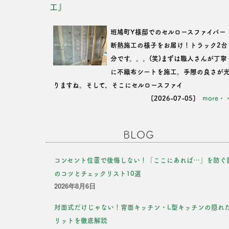
工』
班鳩町Y様邸でのセルロースファイバー
断熱施工の様子をお届け！トラック2台
分です。。。(笑)まずは職人さんが丁寧
に不織布シートを施工。手際の良さが
りますね。そして、そこにセルロースファイ
[2026-07-05]
more・
BLOG
コンセント位置で後悔しない！「ここにあれば…」を防ぐ
のコツとチェックリスト10選
2026年8月6日
対面式だけじゃない！背面キッチン・L型キッチンの隠れ
リットを徹底解説