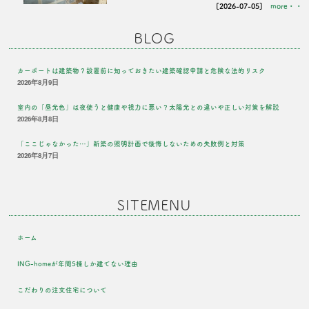
[2026-07-05]
more・・
BLOG
カーポートは建築物？設置前に知っておきたい建築確認申請と危険な法的リスク
2026年8月9日
室内の「昼光色」は夜使うと健康や視力に悪い？太陽光との違いや正しい対策を解説
2026年8月8日
「ここじゃなかった…」新築の照明計画で後悔しないための失敗例と対策
2026年8月7日
SITEMENU
ホーム
ING-homeが年間5棟しか建てない理由
こだわりの注文住宅について