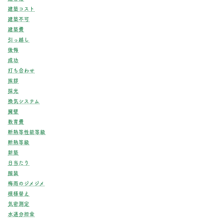
建築コスト
建築不可
建築費
引っ越し
後悔
成功
打ち合わせ
挨拶
採光
換気システム
擁壁
教育費
断熱等性能等級
断熱等級
新築
日当たり
服装
梅雨のジメジメ
模様替え
気密測定
水道分担金