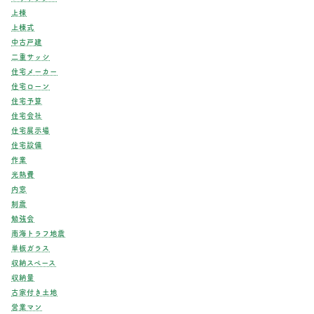
上棟
上棟式
中古戸建
二重サッシ
住宅メーカー
住宅ローン
住宅予算
住宅会社
住宅展示場
住宅設備
作業
光熱費
内窓
制震
勉強会
南海トラフ地震
単板ガラス
収納スペース
収納量
古家付き土地
営業マン