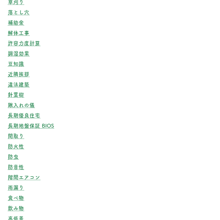
草刈り
落とし穴
補助金
解体工事
許容力度計算
調湿効果
豆知識
近隣挨拶
違法建築
針葉樹
鍬入れの儀
長期優良住宅
長期地盤保証 BIOS
間取り
防火性
防虫
防音性
階間エアコン
雨漏り
食べ物
飲み物
高低差