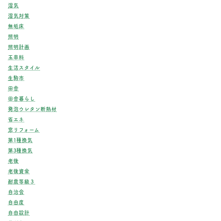
湿気
湿気対策
無垢床
照明
照明計画
玉串料
生活スタイル
生駒市
田舎
田舎暮らし
発泡ウレタン断熱材
省エネ
窓リフォーム
第1種換気
第3種換気
老後
老後資金
耐震等級３
自治会
自由度
自由設計