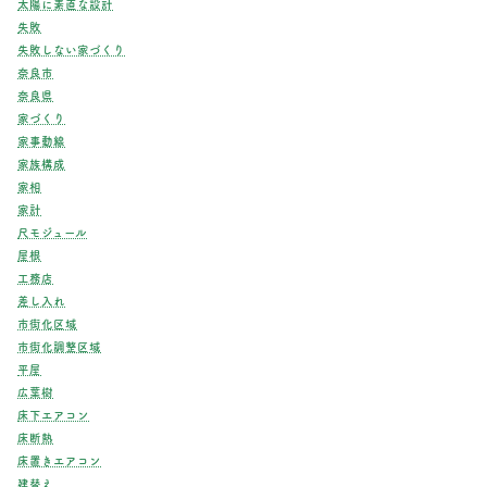
太陽に素直な設計
失敗
失敗しない家づくり
奈良市
奈良県
家づくり
家事動線
家族構成
家相
家計
尺モジュール
屋根
工務店
差し入れ
市街化区域
市街化調整区域
平屋
広葉樹
床下エアコン
床断熱
床置きエアコン
建替え