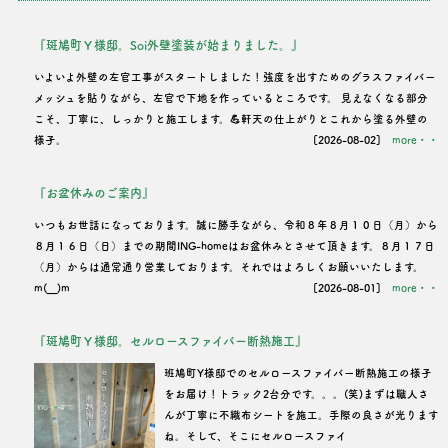
『斑鳩町Ｙ様邸。Soi外壁塗装が始まりました。』
いよいよ外壁の左官工事がスタートしました！強度を出すためのグラスファイバー
メッシュを貼りながら、左官で下地を作っているところです。 見えなくなる部分
こそ、丁寧に、しっかりと施工します。💪軒天の仕上がりとこれから塗る外壁の
様子。
[2026-08-02]
more・・
『お盆休みのご案内』
いつもお世話になっております。誠に勝手ながら、令和８年８月１０日（月）から
８月１６日（日）までの期間ING-homeはお盆休みとさせて頂きます。８月１７日
（月）からは通常通り営業しております。それではよろしくお願いいたします。
m(__)m
[2026-08-01]
more・・
『斑鳩町Ｙ様邸。セルロースファイバー断熱施工』
班鳩町Y様邸でのセルロースファイバー断熱施工の様子
をお届け！トラック2台分です。。。(笑)まずは職人さ
んが丁寧に不織布シートを施工。手際の良さが光ります
ね。そして、そこにセルロースファイ