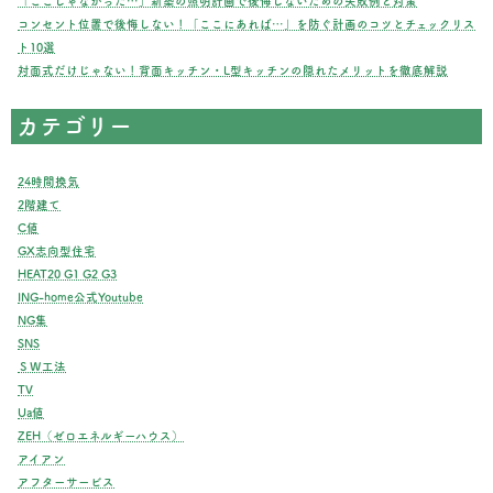
「ここじゃなかった…」新築の照明計画で後悔しないための失敗例と対策
コンセント位置で後悔しない！「ここにあれば…」を防ぐ計画のコツとチェックリス
ト10選
対面式だけじゃない！背面キッチン・L型キッチンの隠れたメリットを徹底解説
カテゴリー
24時間換気
2階建て
C値
GX志向型住宅
HEAT20 G1 G2 G3
ING-home公式Youtube
NG集
SNS
ＳＷ工法
TV
Ua値
ZEH（ゼロエネルギーハウス）
アイアン
アフターサービス