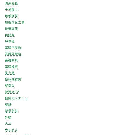
国産杉板
土地探し
地盤保証
地盤改良工事
地盤調査
地鎮祭
坪単価
基礎内断熱
基礎外断熱
基礎断熱
基礎補強
塗り壁
壁体内結露
壁掛け
壁掛けTV
壁掛けエアコン
壁紙
壁量計算
外観
大工
大工さん