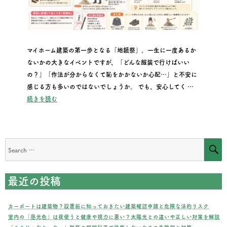
マイホーム建築の第一歩となる「地鎮祭」。一生に一度あるか
ないかの大きなイベントですが、「どんな服装で行けばいい
の？」「作法が分からなくて恥をかかないか心配…」と不安に
感じる方も多いのではないでしょうか。 でも、安心してく …
“地鎮祭で恥をかかない！服装・作法・鍬入れのやり方を分か
続きを読む
S
Search
for:
最近の投稿
カーポートは建築物？設置前に知っておきたい建築確認申請と危険な法的リスク
室内の「昼光色」は夜使うと健康や視力に悪い？太陽光との違いや正しい対策を解説