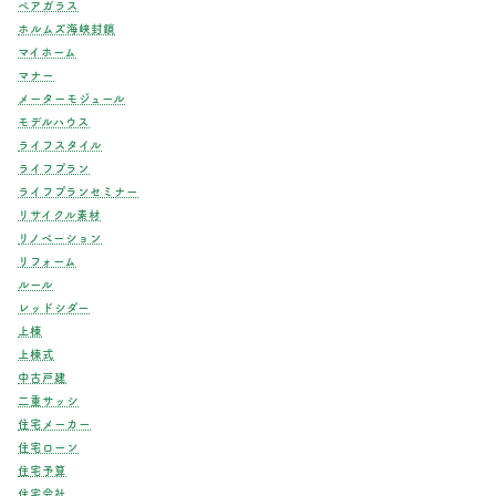
ペアガラス
ホルムズ海峡封鎖
マイホーム
マナー
メーターモジュール
モデルハウス
ライフスタイル
ライフプラン
ライフプランセミナー
リサイクル素材
リノベーション
リフォーム
ルール
レッドシダー
上棟
上棟式
中古戸建
二重サッシ
住宅メーカー
住宅ローン
住宅予算
住宅会社