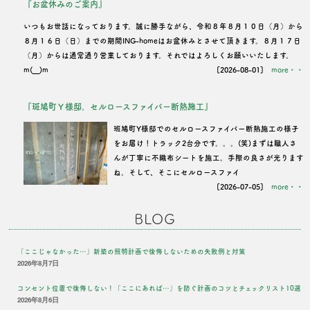
『お盆休みのご案内』
いつもお世話になっております。誠に勝手ながら、令和８年８月１０日（月）から
８月１６日（日）までの期間ING-homeはお盆休みとさせて頂きます。８月１７日
（月）からは通常通り営業しております。それではよろしくお願いいたします。
m(__)m
[2026-08-01]
more・・
『斑鳩町Ｙ様邸。セルロースファイバー断熱施工』
班鳩町Y様邸でのセルロースファイバー断熱施工の様子
をお届け！トラック2台分です。。。(笑)まずは職人さ
んが丁寧に不織布シートを施工。手際の良さが光ります
ね。そして、そこにセルロースファイ
[2026-07-05]
more・・
BLOG
「ここじゃなかった…」新築の照明計画で後悔しないための失敗例と対策
2026年8月7日
コンセント位置で後悔しない！「ここにあれば…」を防ぐ計画のコツとチェックリスト10選
2026年8月6日