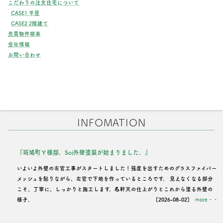
こだわりの注文住宅について
CASE1 平屋
CASE2 2階建て
売買物件検索
会社情報
お問い合わせ
INFOMATION
『斑鳩町Ｙ様邸。Soi外壁塗装が始まりました。』
いよいよ外壁の左官工事がスタートしました！強度を出すためのグラスファイバー
メッシュを貼りながら、左官で下地を作っているところです。 見えなくなる部分
こそ、丁寧に、しっかりと施工します。💪軒天の仕上がりとこれから塗る外壁の
様子。
[2026-08-02]
more・・