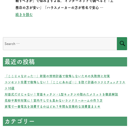
頼すべきか」で悩みますよね。 インターネットで調べると「工
務店の方が安い」「ハウスメーカーの方が有名で安心 …
“工務店とハウスメーカーの違いとは？後悔しない選び方のポ
続きを読む
S
Search
for:
最近の投稿
「ここじゃなかった…」新築の照明計画で後悔しないための失敗例と対策
コンセント位置で後悔しない！「ここにあれば…」を防ぐ計画のコツとチェックリス
ト10選
対面式だけじゃない！背面キッチン・L型キッチンの隠れたメリットを徹底解説
花粉や黄砂対策に！室内干しでも臭わないランドリールームの作り方
家電で一番電気を消費するのはどれ？年間＆突発的な消費量まとめ
カテゴリー