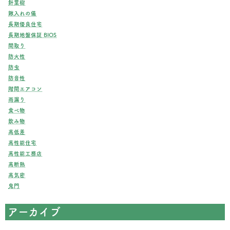
針葉樹
鍬入れの儀
長期優良住宅
長期地盤保証 BIOS
間取り
防火性
防虫
防音性
階間エアコン
雨漏り
食べ物
飲み物
高低差
高性能住宅
高性能工務店
高断熱
高気密
鬼門
アーカイブ