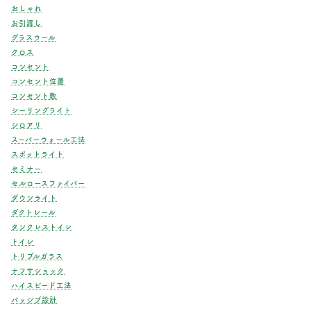
おしゃれ
お引渡し
グラスウール
クロス
コンセント
コンセント位置
コンセント数
シーリングライト
シロアリ
スーパーウォール工法
スポットライト
セミナー
セルロースファイバー
ダウンライト
ダクトレール
タンクレストイレ
トイレ
トリプルガラス
ナフサショック
ハイスピード工法
パッシブ設計