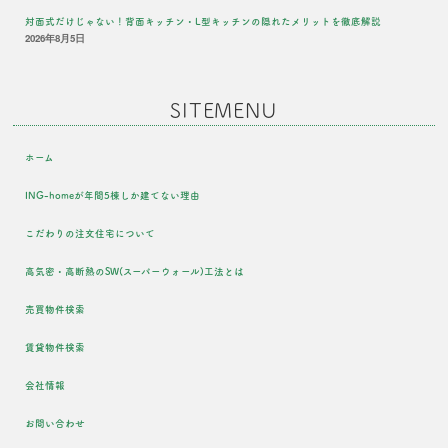
対面式だけじゃない！背面キッチン・L型キッチンの隠れたメリットを徹底解説
2026年8月5日
SITEMENU
ホーム
ING-homeが年間5棟しか建てない理由
こだわりの注文住宅について
高気密・高断熱のSW(スーパーウォール)工法とは
売買物件検索
賃貸物件検索
会社情報
お問い合わせ