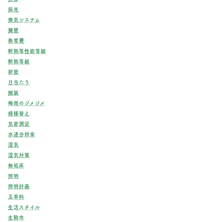
採光
換気システム
擁壁
教育費
断熱等性能等級
断熱等級
新築
日当たり
服装
梅雨のジメジメ
模様替え
気密測定
水道分担金
湿気
湿気対策
無垢床
照明
照明計画
玉串料
生活スタイル
生駒市