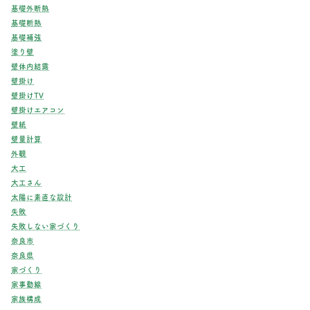
基礎外断熱
基礎断熱
基礎補強
塗り壁
壁体内結露
壁掛け
壁掛けTV
壁掛けエアコン
壁紙
壁量計算
外観
大工
大工さん
太陽に素直な設計
失敗
失敗しない家づくり
奈良市
奈良県
家づくり
家事動線
家族構成