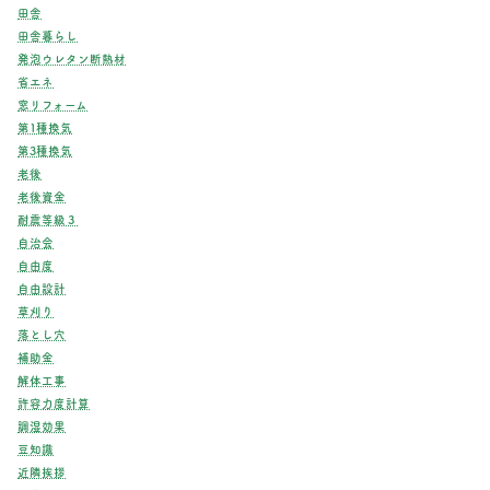
田舎
田舎暮らし
発泡ウレタン断熱材
省エネ
窓リフォーム
第1種換気
第3種換気
老後
老後資金
耐震等級３
自治会
自由度
自由設計
草刈り
落とし穴
補助金
解体工事
許容力度計算
調湿効果
豆知識
近隣挨拶