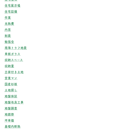
住宅展示場
住宅設備
作業
光熱費
内窓
制震
勉強会
南海トラフ地震
単板ガラス
収納スペース
収納量
古家付き土地
営業マン
国産杉板
土地探し
地盤保証
地盤改良工事
地盤調査
地鎮祭
坪単価
基礎内断熱