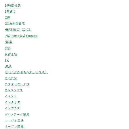
24時間換気
2階建て
C値
GX志向型住宅
HEAT20 G1 G2 G3
ING-home公式Youtube
NG集
SNS
ＳＷ工法
TV
Ua値
ZEH（ゼロエネルギーハウス）
アイアン
アフターサービス
アルゴンガス
イベント
インテリア
インプラス
ヴィンテージ家具
エコジオ工法
オープン階段