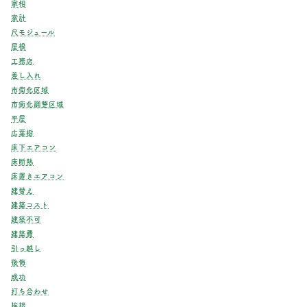
家相
家計
尺モジュール
屋根
工務店
差し入れ
市街化区域
市街化調整区域
平屋
広葉樹
床下エアコン
床断熱
床置きエアコン
建替え
建築コスト
建築不可
建築費
引っ越し
後悔
成功
打ち合わせ
挨拶