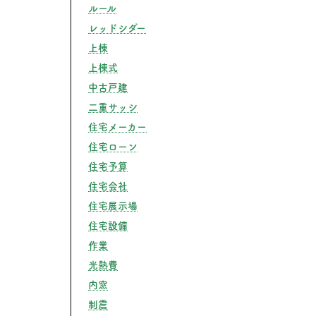
ルール
レッドシダー
上棟
上棟式
中古戸建
二重サッシ
住宅メーカー
住宅ローン
住宅予算
住宅会社
ルは時代遅れでダメ？採用する住宅会社を信用していいか徹底解
住宅展示場
住宅設備
作業
光熱費
内窓
制震