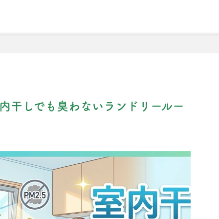
理由
こだわりの注文住宅について
売買物件検索
会社
2
内干しでも臭わないランドリールー