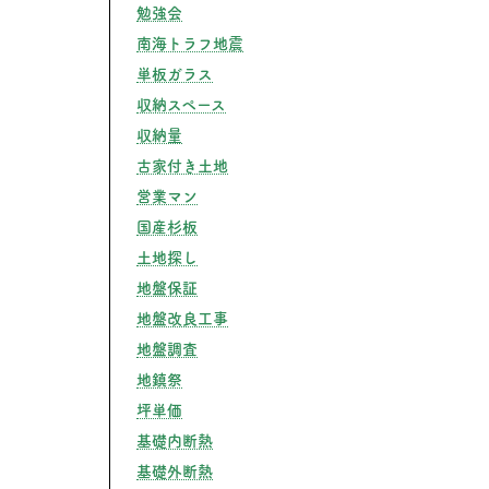
勉強会
南海トラフ地震
単板ガラス
収納スペース
収納量
古家付き土地
営業マン
国産杉板
土地探し
地盤保証
地盤改良工事
地盤調査
地鎮祭
坪単価
基礎内断熱
基礎外断熱