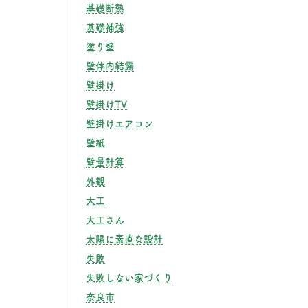
基礎断熱
基礎補強
塗り壁
壁体内結露
壁掛け
壁掛けTV
壁掛けエアコン
住宅の定義とは？ボーダーラインや性能レベル、工務店との違い
壁紙
壁量計算
外観
大工
大工さん
太陽に素直な設計
失敗
失敗しない家づくり
奈良市