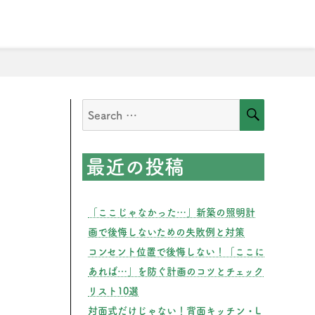
情報
お問い合わせ
SEARCH
Search
for:
最近の投稿
「ここじゃなかった…」新築の照明計
画で後悔しないための失敗例と対策
コンセント位置で後悔しない！「ここに
あれば…」を防ぐ計画のコツとチェック
リスト10選
対面式だけじゃない！背面キッチン・L