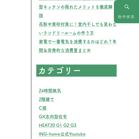
型キッチンの隠れたメリットを徹底解
説
物件検索
花粉や黄砂対策に！室内干しでも臭わな
いランドリールームの作り方
家電で一番電気を消費するのはどれ？年
間＆突発的な消費量まとめ
カテゴリー
24時間換気
2階建て
C値
GX志向型住宅
HEAT20 G1 G2 G3
ING-home公式Youtube