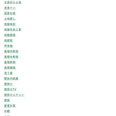
古家付き土地
営業マン
国産杉板
土地探し
地盤保証
地盤改良工事
地盤調査
地鎮祭
坪単価
基礎内断熱
基礎外断熱
基礎断熱
基礎補強
塗り壁
壁体内結露
壁掛け
壁掛けTV
壁掛けエアコン
壁紙
壁量計算
外観