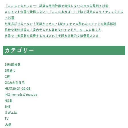
ジ
「ここじゃなかった…」新築の照明計画で後悔しないための失敗例と対策
コンセント位置で後悔しない！「ここにあれば…」を防ぐ計画のコツとチェックリス
送
ト10選
対面式だけじゃない！背面キッチン・L型キッチンの隠れたメリットを徹底解説
り
花粉や黄砂対策に！室内干しでも臭わないランドリールームの作り方
家電で一番電気を消費するのはどれ？年間＆突発的な消費量まとめ
カテゴリー
24時間換気
2階建て
C値
GX志向型住宅
HEAT20 G1 G2 G3
ING-home公式Youtube
NG集
SNS
ＳＷ工法
TV
Ua値