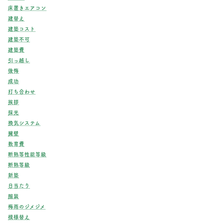
床置きエアコン
建替え
建築コスト
建築不可
建築費
引っ越し
後悔
成功
打ち合わせ
挨拶
採光
換気システム
擁壁
教育費
断熱等性能等級
断熱等級
新築
日当たり
服装
梅雨のジメジメ
模様替え