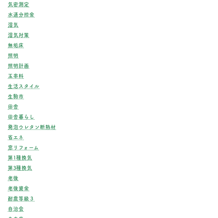
気密測定
水道分担金
湿気
湿気対策
無垢床
照明
照明計画
玉串料
生活スタイル
生駒市
田舎
田舎暮らし
発泡ウレタン断熱材
省エネ
窓リフォーム
第1種換気
第3種換気
老後
老後資金
耐震等級３
自治会