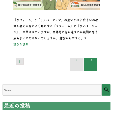
「リフォーム」と「リノベーション」の違いとは？ 住まいの改
修を考える際によく耳にする「リフォーム」と「リノベーショ
ン」。言葉は似ていますが、具体的に何が違うのか疑問に思う
方も多いのではないでしょうか。 結論から言うと、リ …
“リフォームとリノベーションって違うの？？”
続きを読む
PAGE
1
投
NEXT
稿
PAGE
の
S
Search
for:
ペ
最近の投稿
ー