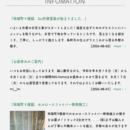
INFOMATION
『斑鳩町Ｙ様邸。Soi外壁塗装が始まりました。』
いよいよ外壁の左官工事がスタートしました！強度を出すためのグラスファイバー
メッシュを貼りながら、左官で下地を作っているところです。 見えなくなる部分
こそ、丁寧に、しっかりと施工します。💪軒天の仕上がりとこれから塗る外壁の
様子。
[2026-08-02]
more・・
『お盆休みのご案内』
いつもお世話になっております。誠に勝手ながら、令和８年８月１０日（月）から
８月１６日（日）までの期間ING-homeはお盆休みとさせて頂きます。８月１７日
（月）からは通常通り営業しております。それではよろしくお願いいたします。
m(__)m
[2026-08-01]
more・・
『斑鳩町Ｙ様邸。セルロースファイバー断熱施工』
班鳩町Y様邸でのセルロースファイバー断熱施工の様子
をお届け！トラック2台分です。。。(笑)まずは職人さ
んが丁寧に不織布シートを施工。手際の良さが光ります