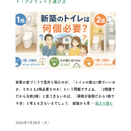
ト・デメリットと選び方
新築の家づくりで意外と悩むのが、「トイレの数は1個でいいの
か、それとも2個必要なのか」という問題ですよね。 「2階建て
だから当然2個」と思う方もいれば、「掃除が面倒だから1個で
“新築のト
十分」と考える方もいるでしょう。 結論から言 …
続きを読む
2026年7月28日（火）