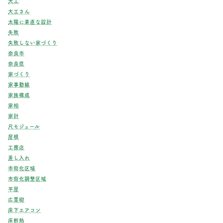
大工
大工さん
太陽に素直な設計
失敗
失敗しない家づくり
奈良市
奈良県
家づくり
家事動線
家族構成
家相
家計
尺モジュール
屋根
工務店
差し入れ
市街化区域
市街化調整区域
平屋
広葉樹
床下エアコン
床断熱