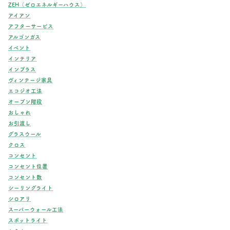
ZEH（ゼロエネルギーハウス）
アイアン
アフターサービス
アルゴンガス
イベント
インテリア
インプラス
ヴィンテージ家具
エコジオ工法
オープン階段
おしゃれ
お引渡し
グラスウール
クロス
コンセント
コンセント位置
コンセント数
シーリングライト
シロアリ
スーパーウォール工法
スポットライト