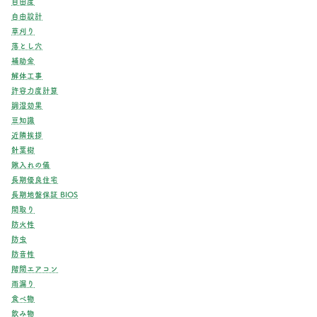
自由度
自由設計
草刈り
落とし穴
補助金
解体工事
許容力度計算
調湿効果
豆知識
近隣挨拶
針葉樹
鍬入れの儀
長期優良住宅
長期地盤保証 BIOS
間取り
防火性
防虫
防音性
階間エアコン
雨漏り
食べ物
飲み物