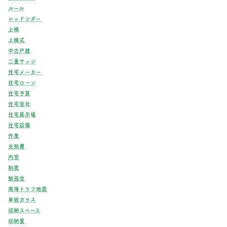
ルール
レッドシダー
上棟
上棟式
中古戸建
二重サッシ
住宅メーカー
住宅ローン
住宅予算
住宅会社
住宅展示場
住宅設備
作業
光熱費
内窓
制震
勉強会
南海トラフ地震
単板ガラス
収納スペース
収納量