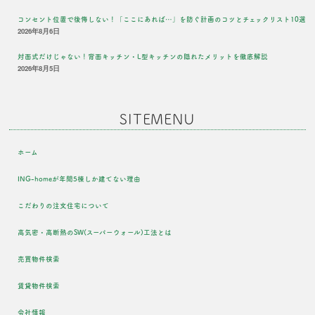
コンセント位置で後悔しない！「ここにあれば…」を防ぐ計画のコツとチェックリスト10選
2026年8月6日
対面式だけじゃない！背面キッチン・L型キッチンの隠れたメリットを徹底解説
2026年8月5日
SITEMENU
ホーム
ING-homeが年間5棟しか建てない理由
こだわりの注文住宅について
高気密・高断熱のSW(スーパーウォール)工法とは
売買物件検索
賃貸物件検索
会社情報