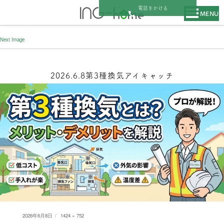
電話をかける
MENU
Next Image
2026.6.8第3種換気アイキャッチ
Posted
Full
2026年6月8日
1424 × 752
on
size