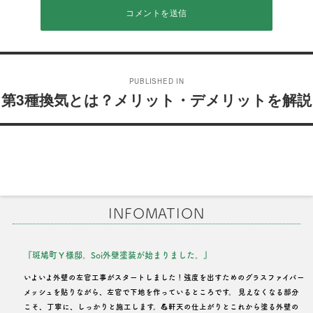
投
PUBLISHED IN
稿
第3種換気とは？メリット・デメリットを解説
ナ
ビ
ゲ
ー
INFOMATION
シ
ョ
『斑鳩町Ｙ様邸。Soi外壁塗装が始まりました。』
ン
いよいよ外壁の左官工事がスタートしました！強度を出すためのグラスファイバー
メッシュを貼りながら、左官で下地を作っているところです。 見えなくなる部分
こそ、丁寧に、しっかりと施工します。💪軒天の仕上がりとこれから塗る外壁の