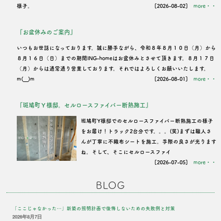
様子。
[2026-08-02]
more・・
『お盆休みのご案内』
いつもお世話になっております。誠に勝手ながら、令和８年８月１０日（月）から
８月１６日（日）までの期間ING-homeはお盆休みとさせて頂きます。８月１７日
（月）からは通常通り営業しております。それではよろしくお願いいたします。
m(__)m
[2026-08-01]
more・・
『斑鳩町Ｙ様邸。セルロースファイバー断熱施工』
班鳩町Y様邸でのセルロースファイバー断熱施工の様子
をお届け！トラック2台分です。。。(笑)まずは職人さ
んが丁寧に不織布シートを施工。手際の良さが光ります
ね。そして、そこにセルロースファイ
[2026-07-05]
more・・
BLOG
「ここじゃなかった…」新築の照明計画で後悔しないための失敗例と対策
2026年8月7日