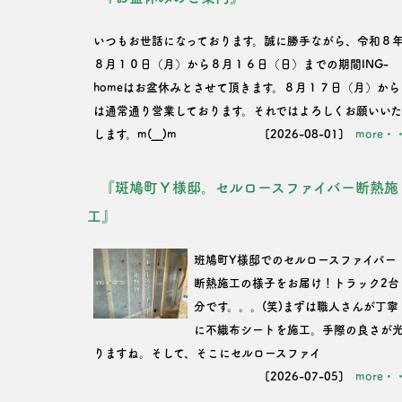
いつもお世話になっております。誠に勝手ながら、令和８
８月１０日（月）から８月１６日（日）までの期間ING-
homeはお盆休みとさせて頂きます。８月１７日（月）から
は通常通り営業しております。それではよろしくお願いい
します。m(__)m
[2026-08-01]
more・
『斑鳩町Ｙ様邸。セルロースファイバー断熱施
工』
班鳩町Y様邸でのセルロースファイバー
断熱施工の様子をお届け！トラック2台
分です。。。(笑)まずは職人さんが丁寧
に不織布シートを施工。手際の良さが
りますね。そして、そこにセルロースファイ
[2026-07-05]
more・