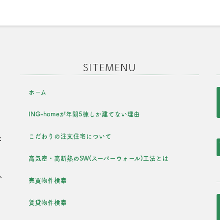
SITEMENU
ホーム
ING-homeが年間5棟しか建てない理由
こだわりの注文住宅について
た
を
高気密・高断熱のSW(スーパーウォール)工法とは
外
売買物件検索
・
賃貸物件検索