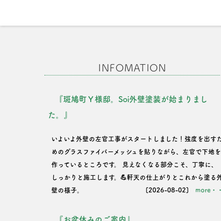
ゲ
ー
シ
INFOMATION
ョ
『斑鳩町Ｙ様邸。Soi外壁塗装が始まりまし
ン
た。』
いよいよ外壁の左官工事がスタートしました！強度を出す
めのグラスファイバーメッシュを貼りながら、左官で下地
作っているところです。 見えなくなる部分こそ、丁寧に、
しっかりと施工します。💪軒天の仕上がりとこれから塗る
壁の様子。
[2026-08-02]
more・
『お盆休みのご案内』