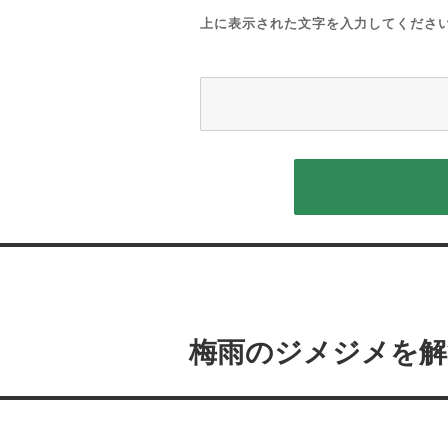
上に表示された文字を入力してくださ
投
稿
梅雨のジメジメを解
ナ
ビ