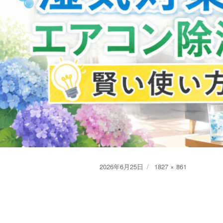
Posted
Full
2026年6月25日
1827 × 861
on
size