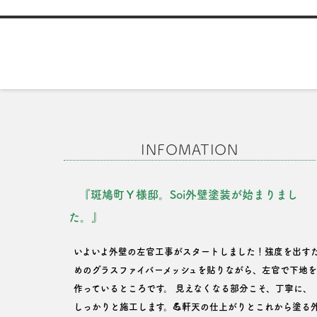
ビ
ゲ
ー
シ
INFOMATION
ョ
『斑鳩町Ｙ様邸。Soi外壁塗装が始まりまし
ン
た。』
いよいよ外壁の左官工事がスタートしました！強度を出す
めのグラスファイバーメッシュを貼りながら、左官で下地
作っているところです。 見えなくなる部分こそ、丁寧に、
しっかりと施工します。💪軒天の仕上がりとこれから塗る