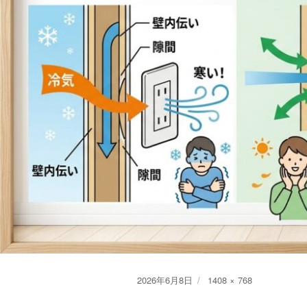
Posted
Full
2026年6月8日
1408 × 768
on
size