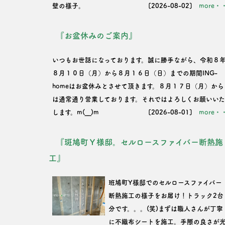
壁の様子。
[2026-08-02]
more・
『お盆休みのご案内』
いつもお世話になっております。誠に勝手ながら、令和８
８月１０日（月）から８月１６日（日）までの期間ING-
homeはお盆休みとさせて頂きます。８月１７日（月）から
は通常通り営業しております。それではよろしくお願いい
します。m(__)m
[2026-08-01]
more・
『斑鳩町Ｙ様邸。セルロースファイバー断熱施
工』
班鳩町Y様邸でのセルロースファイバー
断熱施工の様子をお届け！トラック2台
分です。。。(笑)まずは職人さんが丁寧
に不織布シートを施工。手際の良さが