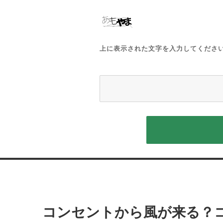
上に表示された文字を入力してくださ
投
稿
コンセントから風が来る？
ナ