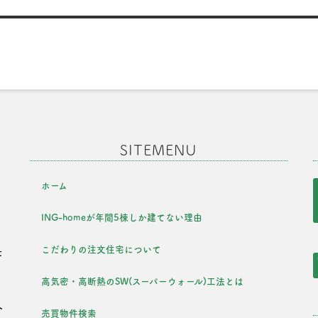
SITEMENU
ホーム
ING-homeが年間5棟しか建てない理由
こだわりの注文住宅について
た
を
高気密・高断熱のSW(スーパーウォール)工法とは
外
売買物件検索