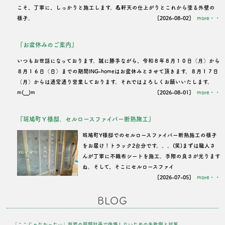
こそ、丁寧に、しっかりと施工します。💪軒天の仕上がりとこれから塗る外壁の
様子。
[2026-08-02]
more・・
『お盆休みのご案内』
いつもお世話になっております。誠に勝手ながら、令和８年８月１０日（月）から
８月１６日（日）までの期間ING-homeはお盆休みとさせて頂きます。８月１７日
（月）からは通常通り営業しております。それではよろしくお願いいたします。
m(__)m
[2026-08-01]
more・・
『斑鳩町Ｙ様邸。セルロースファイバー断熱施工』
班鳩町Y様邸でのセルロースファイバー断熱施工の様子
をお届け！トラック2台分です。。。(笑)まずは職人さ
んが丁寧に不織布シートを施工。手際の良さが光ります
ね。そして、そこにセルロースファイ
[2026-07-05]
more・・
BLOG
「ここじゃなかった…」新築の照明計画で後悔しないための失敗例と対策