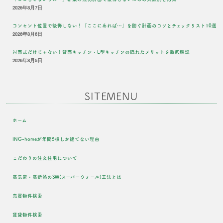
2026年8月7日
コンセント位置で後悔しない！「ここにあれば…」を防ぐ計画のコツとチェックリスト10選
2026年8月6日
対面式だけじゃない！背面キッチン・L型キッチンの隠れたメリットを徹底解説
2026年8月5日
SITEMENU
ホーム
ING-homeが年間5棟しか建てない理由
こだわりの注文住宅について
高気密・高断熱のSW(スーパーウォール)工法とは
売買物件検索
賃貸物件検索