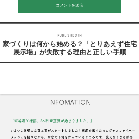
投
PUBLISHED IN
稿
家づくりは何から始める？「とりあえず住宅
展示場」が失敗する理由と正しい手順
ナ
ビ
ゲ
ー
シ
INFOMATION
ョ
ン
『斑鳩町Ｙ様邸。Soi外壁塗装が始まりました。』
いよいよ外壁の左官工事がスタートしました！強度を出すためのグラスファイバー
メッシュを貼りながら、左官で下地を作っているところです。 見えなくなる部分