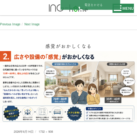
電話をかける
MENU
Previous Image
Next Image
感覚がおかしくなる
Posted
Full
2026年6月14日
1732 × 908
on
size