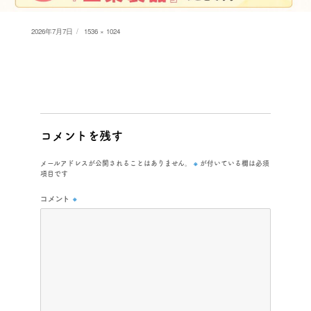
Posted
Full
2026年7月7日
1536 × 1024
on
size
コメントを残す
※
メールアドレスが公開されることはありません。
が付いている欄は必須
項目です
コメント
※