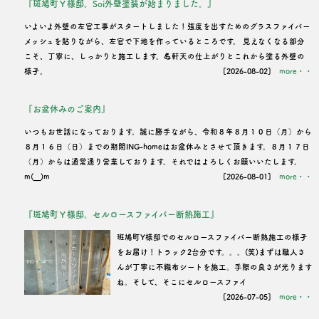
『斑鳩町Ｙ様邸。Soi外壁塗装が始まりました。』
いよいよ外壁の左官工事がスタートしました！強度を出すためのグラスファイバー
メッシュを貼りながら、左官で下地を作っているところです。 見えなくなる部分
こそ、丁寧に、しっかりと施工します。💪軒天の仕上がりとこれから塗る外壁の
様子。
[2026-08-02]
more・・
『お盆休みのご案内』
いつもお世話になっております。誠に勝手ながら、令和８年８月１０日（月）から
８月１６日（日）までの期間ING-homeはお盆休みとさせて頂きます。８月１７日
（月）からは通常通り営業しております。それではよろしくお願いいたします。
m(__)m
[2026-08-01]
more・・
『斑鳩町Ｙ様邸。セルロースファイバー断熱施工』
班鳩町Y様邸でのセルロースファイバー断熱施工の様子
をお届け！トラック2台分です。。。(笑)まずは職人さ
んが丁寧に不織布シートを施工。手際の良さが光ります
ね。そして、そこにセルロースファイ
[2026-07-05]
more・・