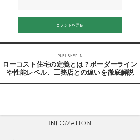
投
PUBLISHED IN
稿
ローコスト住宅の定義とは？ボーダーライン
や性能レベル、工務店との違いを徹底解説
ナ
ビ
ゲ
ー
シ
INFOMATION
ョ
ン