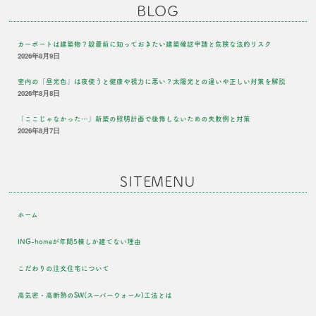
BLOG
カーポートは建築物？設置前に知っておきたい建築確認申請と危険な法的リスク
2026年8月9日
室内の「昼光色」は夜使うと健康や視力に悪い？太陽光との違いや正しい対策を解説
2026年8月8日
「ここじゃなかった…」新築の照明計画で後悔しないための失敗例と対策
2026年8月7日
SITEMENU
ホーム
ING-homeが年間5棟しか建てない理由
こだわりの注文住宅について
高気密・高断熱のSW(スーパーウォール)工法とは