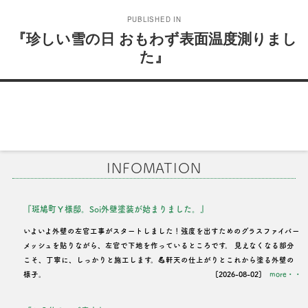
投
PUBLISHED IN
稿
『珍しい雪の日 おもわず表面温度測りまし
た』
ナ
ビ
ゲ
ー
シ
INFOMATION
ョ
ン
『斑鳩町Ｙ様邸。Soi外壁塗装が始まりました。』
いよいよ外壁の左官工事がスタートしました！強度を出すためのグラスファイバー
メッシュを貼りながら、左官で下地を作っているところです。 見えなくなる部分
こそ、丁寧に、しっかりと施工します。💪軒天の仕上がりとこれから塗る外壁の
様子。
[2026-08-02]
more・・