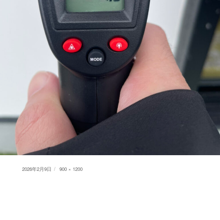
Posted
Full
2026年2月9日
900 × 1200
on
size