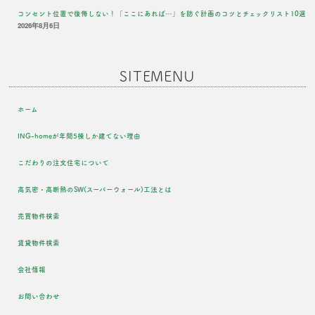
コンセント位置で後悔しない！「ここにあれば…」を防ぐ計画のコツとチェックリスト10選
2026年8月6日
SITEMENU
ホーム
ING-homeが年間5棟しか建てない理由
こだわりの注文住宅について
高気密・高断熱のSW(スーパーウォール)工法とは
売買物件検索
賃貸物件検索
会社情報
お問い合わせ