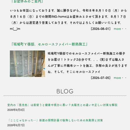
『お盆休みのご案内』
いつもお世話になっております。誠に勝手ながら、令和８年８月１０日（月）から
８月１６日（日）までの期間ING-homeはお盆休みとさせて頂きます。８月１７日
（月）からは通常通り営業しております。それではよろしくお願いいたします。
m(__)m
[2026-08-01]
more・・
『斑鳩町Ｙ様邸。セルロースファイバー断熱施工』
班鳩町Y様邸でのセルロースファイバー断熱施工の様子
をお届け！トラック2台分です。。。(笑)まずは職人さ
んが丁寧に不織布シートを施工。手際の良さが光ります
ね。そして、そこにセルロースファイ
[2026-07-05]
more・・
BLOG
室内の「昼光色」は夜使うと健康や視力に悪い？太陽光との違いや正しい対策を解説
2026年8月8日
「ここじゃなかった…」新築の照明計画で後悔しないための失敗例と対策
2026年8月7日