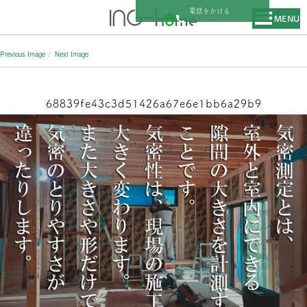
電話をかける
MENU
Previous Image
Next Image
68839fe43c3d51426a67e6e1bb6a29b9