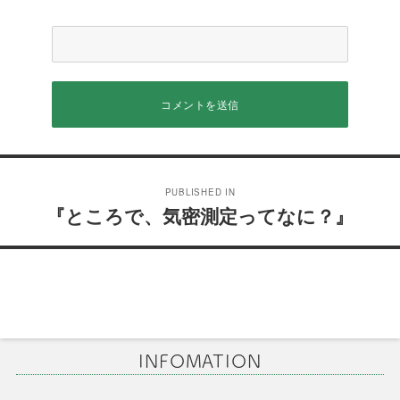
投
PUBLISHED IN
稿
『ところで、気密測定ってなに？』
ナ
ビ
ゲ
ー
INFOMATION
シ
ョ