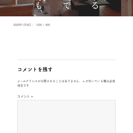
Posted
Full
2025年1月9日
1200 × 900
on
size
コメントを残す
※
メールアドレスが公開されることはありません。
が付いている欄は必須
項目です
コメント
※