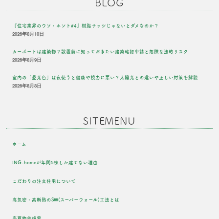
BLOG
『住宅業界のウソ・ホント#4』樹脂サッシじゃないとダメなのか？
2026年8月10日
カーポートは建築物？設置前に知っておきたい建築確認申請と危険な法的リスク
2026年8月9日
室内の「昼光色」は夜使うと健康や視力に悪い？太陽光との違いや正しい対策を解説
2026年8月8日
SITEMENU
ホーム
ING-homeが年間5棟しか建てない理由
こだわりの注文住宅について
高気密・高断熱のSW(スーパーウォール)工法とは
売買物件検索