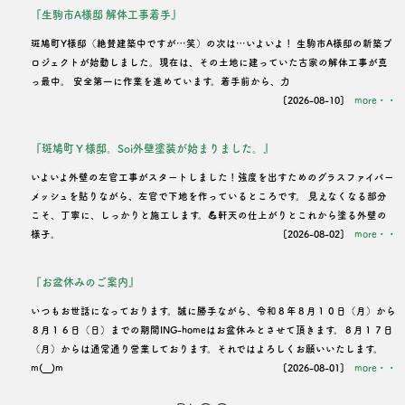
『生駒市A様邸 解体工事着手』
ン
斑鳩町Y様邸（絶賛建築中ですが…笑）の次は…いよいよ！ 生駒市A様邸の新築プ
ロジェクトが始動しました。現在は、その土地に建っていた古家の解体工事が真
っ最中。 安全第一に作業を進めています。着手前から、力
[2026-08-10]
more・・
『斑鳩町Ｙ様邸。Soi外壁塗装が始まりました。』
いよいよ外壁の左官工事がスタートしました！強度を出すためのグラスファイバー
メッシュを貼りながら、左官で下地を作っているところです。 見えなくなる部分
こそ、丁寧に、しっかりと施工します。💪軒天の仕上がりとこれから塗る外壁の
様子。
[2026-08-02]
more・・
『お盆休みのご案内』
いつもお世話になっております。誠に勝手ながら、令和８年８月１０日（月）から
８月１６日（日）までの期間ING-homeはお盆休みとさせて頂きます。８月１７日
（月）からは通常通り営業しております。それではよろしくお願いいたします。
m(__)m
[2026-08-01]
more・・