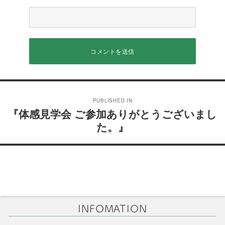
投
PUBLISHED IN
稿
『体感見学会 ご参加ありがとうございまし
た。』
ナ
ビ
ゲ
ー
シ
INFOMATION
ョ