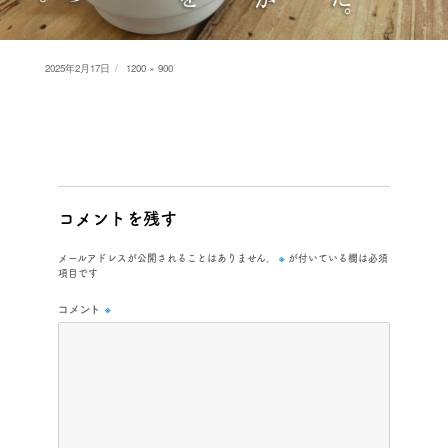
Posted
Full
2025年2月17日
1200 × 900
on
size
コメントを残す
※
メールアドレスが公開されることはありません。
が付いている欄は必須
項目です
コメント
※