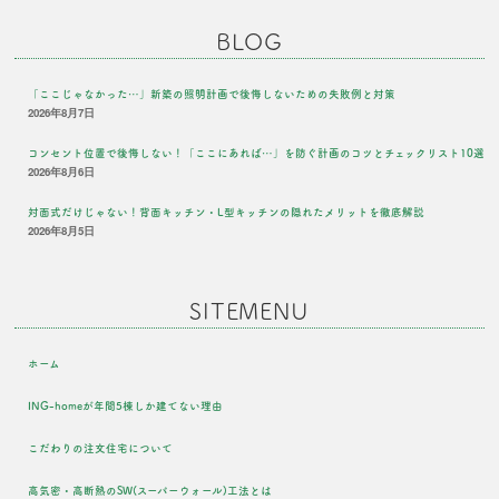
BLOG
「ここじゃなかった…」新築の照明計画で後悔しないための失敗例と対策
2026年8月7日
コンセント位置で後悔しない！「ここにあれば…」を防ぐ計画のコツとチェックリスト10選
2026年8月6日
対面式だけじゃない！背面キッチン・L型キッチンの隠れたメリットを徹底解説
2026年8月5日
SITEMENU
ホーム
ING-homeが年間5棟しか建てない理由
こだわりの注文住宅について
高気密・高断熱のSW(スーパーウォール)工法とは