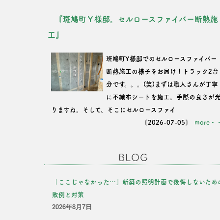
『斑鳩町Ｙ様邸。セルロースファイバー断熱施
工』
班鳩町Y様邸でのセルロースファイバー
断熱施工の様子をお届け！トラック2台
分です。。。(笑)まずは職人さんが丁寧
に不織布シートを施工。手際の良さが
りますね。そして、そこにセルロースファイ
[2026-07-05]
more・
BLOG
「ここじゃなかった…」新築の照明計画で後悔しないため
敗例と対策
2026年8月7日