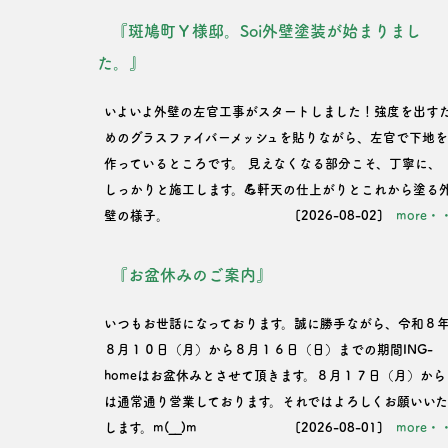
『斑鳩町Ｙ様邸。Soi外壁塗装が始まりまし
ン
た。』
いよいよ外壁の左官工事がスタートしました！強度を出す
めのグラスファイバーメッシュを貼りながら、左官で下地
作っているところです。 見えなくなる部分こそ、丁寧に、
しっかりと施工します。💪軒天の仕上がりとこれから塗る
壁の様子。
[2026-08-02]
more・
『お盆休みのご案内』
いつもお世話になっております。誠に勝手ながら、令和８
８月１０日（月）から８月１６日（日）までの期間ING-
homeはお盆休みとさせて頂きます。８月１７日（月）から
は通常通り営業しております。それではよろしくお願いい
します。m(__)m
[2026-08-01]
more・