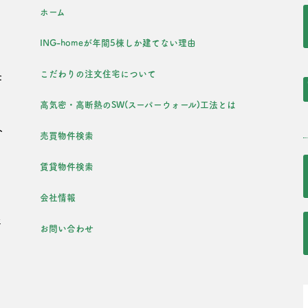
ホーム
ING-homeが年間5棟しか建てない理由
こだわりの注文住宅について
た
を
高気密・高断熱のSW(スーパーウォール)工法とは
外
売買物件検索
・
賃貸物件検索
会社情報
年
お問い合わせ
た
・