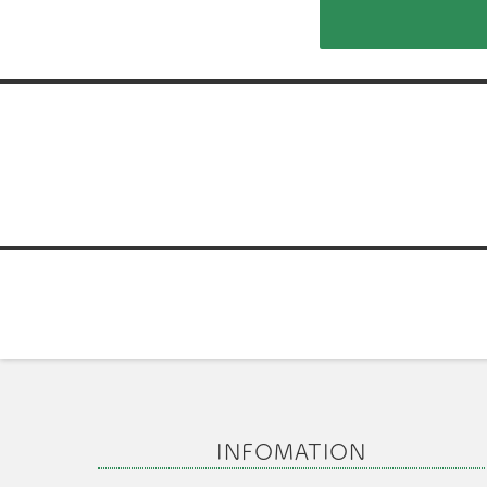
投
稿
ナ
ビ
ゲ
ー
シ
INFOMATION
ョ