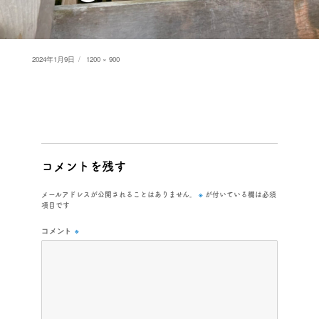
Posted
Full
2024年1月9日
1200 × 900
on
size
コメントを残す
※
メールアドレスが公開されることはありません。
が付いている欄は必須
項目です
コメント
※