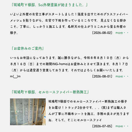
『斑鳩町Ｙ様邸。Soi外壁塗装が始まりました。』
ン
いよいよ外壁の左官工事がスタートしました！強度を出すためのグラスファイバー
メッシュを貼りながら、左官で下地を作っているところです。 見えなくなる部分
こそ、丁寧に、しっかりと施工します。💪軒天の仕上がりとこれから塗る外壁の
様子。
[2026-08-02]
more・・
『お盆休みのご案内』
いつもお世話になっております。誠に勝手ながら、令和８年８月１０日（月）から
８月１６日（日）までの期間ING-homeはお盆休みとさせて頂きます。８月１７日
（月）からは通常通り営業しております。それではよろしくお願いいたします。
m(__)m
[2026-08-01]
more・・
『斑鳩町Ｙ様邸。セルロースファイバー断熱施工』
班鳩町Y様邸でのセルロースファイバー断熱施工の様子
をお届け！トラック2台分です。。。(笑)まずは職人さ
んが丁寧に不織布シートを施工。手際の良さが光ります
ね。そして、そこにセルロースファイ
[2026-07-05]
more・・