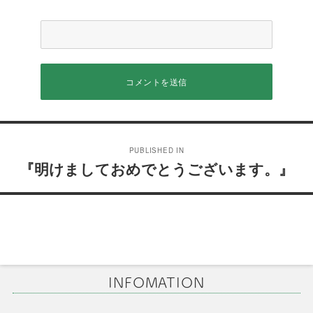
投
PUBLISHED IN
稿
『明けましておめでとうございます。』
ナ
ビ
ゲ
ー
INFOMATION
シ
ョ