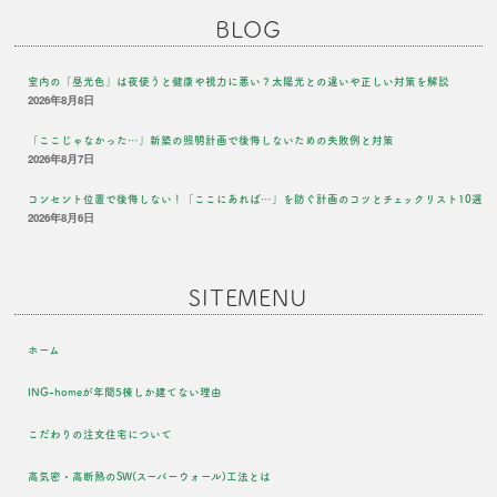
BLOG
室内の「昼光色」は夜使うと健康や視力に悪い？太陽光との違いや正しい対策を解説
2026年8月8日
「ここじゃなかった…」新築の照明計画で後悔しないための失敗例と対策
2026年8月7日
コンセント位置で後悔しない！「ここにあれば…」を防ぐ計画のコツとチェックリスト10選
2026年8月6日
SITEMENU
ホーム
ING-homeが年間5棟しか建てない理由
こだわりの注文住宅について
高気密・高断熱のSW(スーパーウォール)工法とは