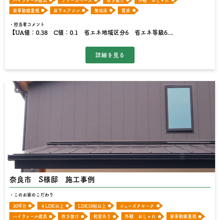
ハイウォール建具
フリースペース
吹き抜け
外観 おしゃれ
家事動線重視
床下エアコン
無垢床
質感
担当者コメント
【UA値：0.38 C値：0.1 省エネ地域区分6 省エネ等級6....
奈良市 S様邸 施工事例
このお家のこだわり
30坪台
４LDK以上
LDK18帖以上
シューズクローク
ハイウォール建具
吹き抜け
和室あり
外観 おしゃれ
家事動線重視