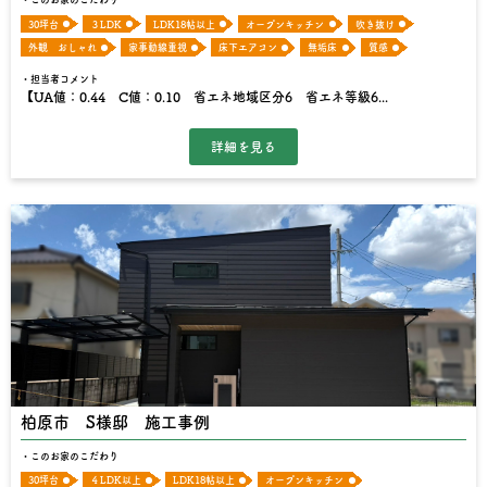
30坪台
３LDK
LDK18帖以上
オープンキッチン
吹き抜け
外観 おしゃれ
家事動線重視
床下エアコン
無垢床
質感
担当者コメント
【UA値：0.44 C値：0.10 省エネ地域区分6 省エネ等級6...
柏原市 S様邸 施工事例
このお家のこだわり
30坪台
４LDK以上
LDK18帖以上
オープンキッチン