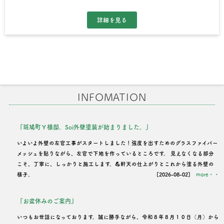
INFOMATION
『斑鳩町Ｙ様邸。Soi外壁塗装が始まりました。』
いよいよ外壁の左官工事がスタートしました！強度を出すためのグラスファイバー
メッシュを貼りながら、左官で下地を作っているところです。 見えなくなる部分
こそ、丁寧に、しっかりと施工します。💪軒天の仕上がりとこれから塗る外壁の
様子。
[2026-08-02]
more・・
『お盆休みのご案内』
いつもお世話になっております。誠に勝手ながら、令和８年８月１０日（月）から