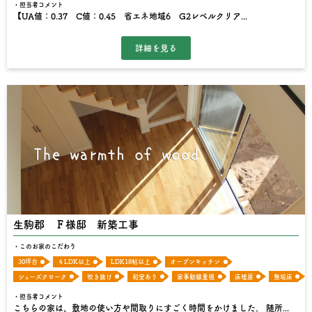
担当者コメント
【UA値：0.37 C値：0.45 省エネ地域6 G2レベルクリア...
生駒郡 Ｆ様邸 新築工事
このお家のこだわり
30坪台
４LDK以上
LDK18帖以上
オープンキッチン
シューズクローク
吹き抜け
和室あり
家事動線重視
床暖房
無垢床
担当者コメント
こちらの家は、敷地の使い方や間取りにすごく時間をかけました。 随所...