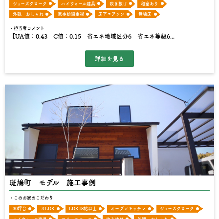
シューズクローク
ハイウォール建具
吹き抜け
和室あり
外観 おしゃれ
家事動線重視
床下エアコン
無垢床
担当者コメント
【UA値：0.43 C値：0.15 省エネ地域区分6 省エネ等級6...
斑鳩町 モデル 施工事例
このお家のこだわり
30坪台
３LDK
LDK18帖以上
オープンキッチン
シューズクローク