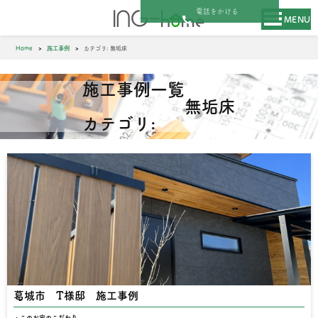
電話をかける
MENU
Home
施工事例
カテゴリ:
無垢床
施工事例一覧
無垢床
カテゴリ:
葛城市 T様邸 施工事例
このお家のこだわり