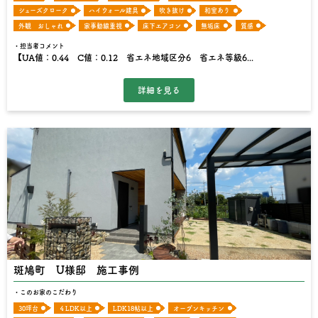
シューズクローク
ハイウォール建具
吹き抜け
和室あり
外観 おしゃれ
家事動線重視
床下エアコン
無垢床
質感
担当者コメント
【UA値：0.44 C値：0.12 省エネ地域区分6 省エネ等級6...
斑鳩町 U様邸 施工事例
このお家のこだわり
30坪台
４LDK以上
LDK18帖以上
オープンキッチン