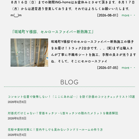
８月１６日（日）までの期間ING-homeはお盆休みとさせて頂きます。８月１７日
（月）からは通常通り営業しております。それではよろしくお願いいたします。
m(__)m
[2026-08-01]
more・・
『斑鳩町Ｙ様邸。セルロースファイバー断熱施工』
班鳩町Y様邸でのセルロースファイバー断熱施工の様子
をお届け！トラック2台分です。。。(笑)まずは職人さ
んが丁寧に不織布シートを施工。手際の良さが光ります
ね。そして、そこにセルロースファイ
[2026-07-05]
more・・
BLOG
コンセント位置で後悔しない！「ここにあれば…」を防ぐ計画のコツとチェックリスト10選
2026年8月6日
対面式だけじゃない！背面キッチン・L型キッチンの隠れたメリットを徹底解説
2026年8月5日
花粉や黄砂対策に！室内干しでも臭わないランドリールームの作り方
2026年8月4日