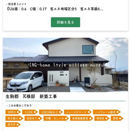
担当者コメント
【UA値：0.4 C値：0.17 省エネ地域区分5 省エネ等級6....
生駒郡 K様邸 新築工事
このお家のこだわり
30坪台
３LDK
LDK18帖以上
シューズクローク
ハイウォール建具
吹き抜け
和室あり
外観 おしゃれ
家事動線重視
無垢床
質感
高天井