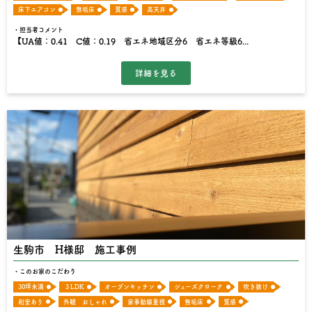
床下エアコン
無垢床
質感
高天井
担当者コメント
【UA値：0.41 C値：0.19 省エネ地域区分6 省エネ等級6...
生駒市 H様邸 施工事例
このお家のこだわり
30坪未満
３LDK
オープンキッチン
シューズクローク
吹き抜け
和室あり
外観 おしゃれ
家事動線重視
無垢床
質感